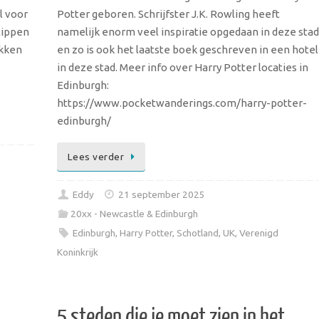
l voor
Potter geboren. Schrijfster J.K. Rowling heeft
tippen
namelijk enorm veel inspiratie opgedaan in deze stad
ekken
en zo is ook het laatste boek geschreven in een hotel
in deze stad. Meer info over Harry Potter locaties in
Edinburgh:
https://www.pocketwanderings.com/harry-potter-
edinburgh/
Lees verder
Eddy
21 september 2025
20xx - Newcastle & Edinburgh
Edinburgh
,
Harry Potter
,
Schotland
,
UK
,
Verenigd
Koninkrijk
5 steden die je moet zien in het