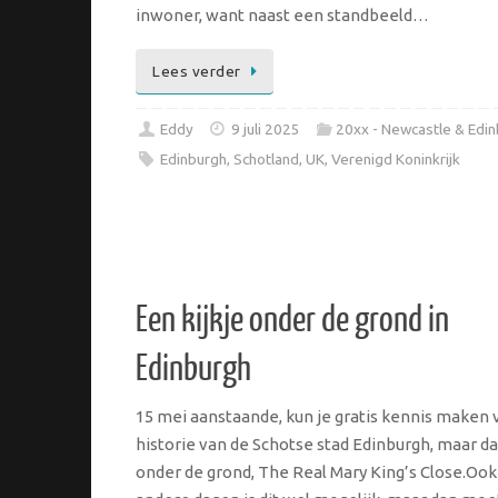
inwoner, want naast een standbeeld…
Lees verder
Eddy
9 juli 2025
20xx - Newcastle & Edi
Edinburgh
,
Schotland
,
UK
,
Verenigd Koninkrijk
Een kijkje onder de grond in
Edinburgh
15 mei aanstaande, kun je gratis kennis maken 
historie van de Schotse stad Edinburgh, maar d
onder de grond, The Real Mary King’s Close.Ook