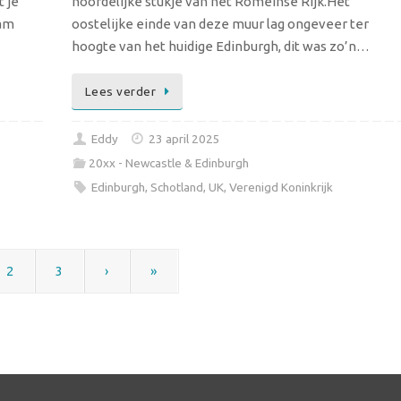
t je
noordelijke stukje van het Romeinse Rijk.Het
ram
oostelijke einde van deze muur lag ongeveer ter
hoogte van het huidige Edinburgh, dit was zo’n…
Lees verder
Eddy
23 april 2025
20xx - Newcastle & Edinburgh
Edinburgh
,
Schotland
,
UK
,
Verenigd Koninkrijk
2
3
›
»