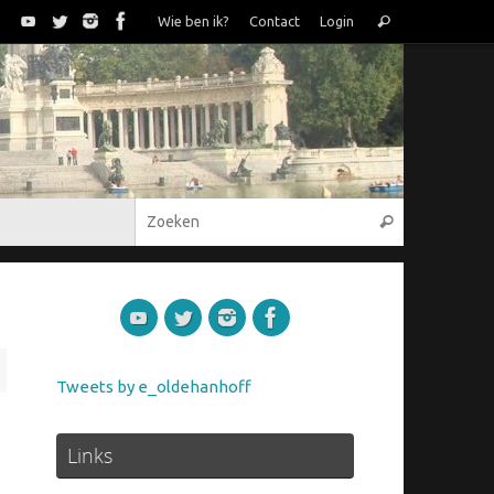
Zoeken
Wie ben ik?
Contact
Login
Zoeken
naar:
Zoeken naar
Zoeken
Tweets by e_oldehanhoff
Links