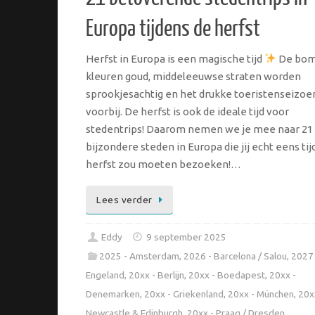
Europa tijdens de herfst
Herfst in Europa is een magische tijd
De bo
kleuren goud, middeleeuwse straten worden
sprookjesachtig en het drukke toeristenseizoen
voorbij. De herfst is ook de ideale tijd voor
stedentrips! Daarom nemen we je mee naar 21
bijzondere steden in Europa die jij echt eens ti
herfst zou moeten bezoeken!…
Lees verder
Eddy
9 september 2025
2025 - Amsterdam
,
2026 - Barcelona / Salou
,
2027 
Engeland
,
20xx - Berlijn
,
20xx - Boedapest
,
20xx -
Denemarken
,
20xx - Griekenland
,
20xx - München
,
20x
Newcastle & Edinburgh
,
20xx - Praag / Dresden