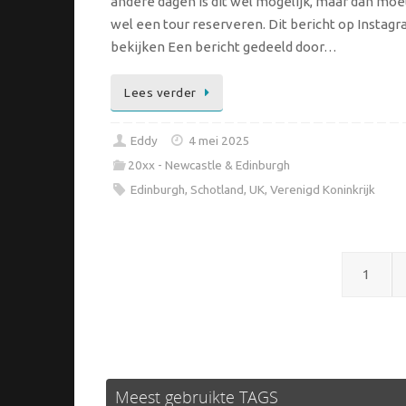
andere dagen is dit wel mogelijk, maar dan moe
wel een tour reserveren. Dit bericht op Instag
bekijken Een bericht gedeeld door…
Lees verder
Eddy
4 mei 2025
20xx - Newcastle & Edinburgh
Edinburgh
,
Schotland
,
UK
,
Verenigd Koninkrijk
1
Meest gebruikte TAGS