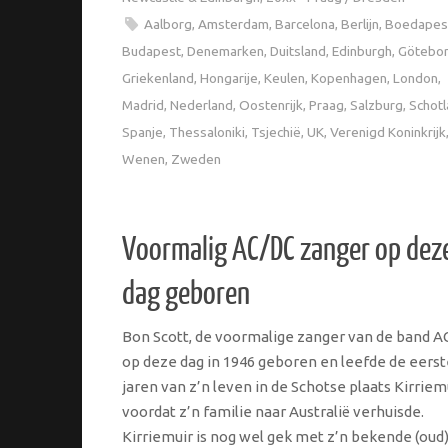
Aalborg
,
Amsterdam
,
Barcelona
,
Berlijn
,
Boedapes
Budapest
,
Denemarken
,
Duitsland
,
Edinburgh
,
Götebo
Griekenland
,
Hongarije
,
Keulen
,
Kopenhagen
,
London
,
Madrid
,
Nederland
,
Oostenrijk
,
Praag
,
Salzburg
,
Schot
Spanje
,
Thessaloniki
,
Tsjechië
,
UK
,
Verenigd Koninkrijk
Wenen
,
Zweden
Voormalig AC/DC zanger op dez
dag geboren
Bon Scott, de voormalige zanger van de band A
op deze dag in 1946 geboren en leefde de eerst
jaren van z’n leven in de Schotse plaats Kirriemu
voordat z’n familie naar Australië verhuisde.
Kirriemuir is nog wel gek met z’n bekende (oud