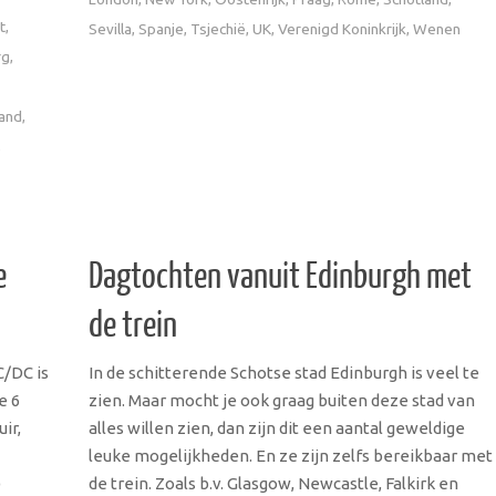
t
,
Sevilla
,
Spanje
,
Tsjechië
,
UK
,
Verenigd Koninkrijk
,
Wenen
rg
,
land
,
,
e
Dagtochten vanuit Edinburgh met
de trein
C/DC is
In de schitterende Schotse stad Edinburgh is veel te
e 6
zien. Maar mocht je ook graag buiten deze stad van
ir,
alles willen zien, dan zijn dit een aantal geweldige
leuke mogelijkheden. En ze zijn zelfs bereikbaar met
)
de trein. Zoals b.v. Glasgow, Newcastle, Falkirk en