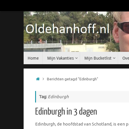
Ga
naar
de
inhoud
Ga
Home
Mijn Vakanties
Mijn Bucketlist
Ove
naar
de
inhoud
Home
Berichten getagd "Edinburgh"
Tag:
Edinburgh
Edinburgh in 3 dagen
Edinburgh, de hoofdstad van Schotland, is een p