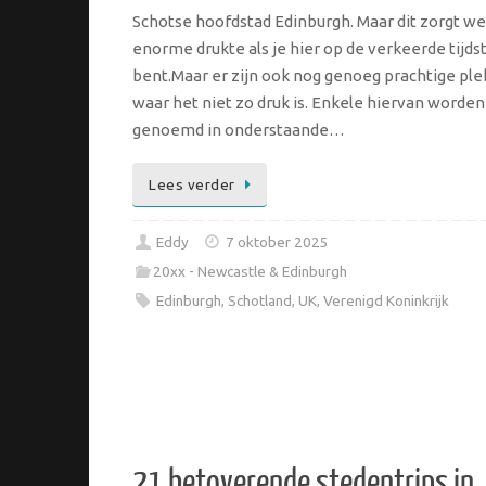
Schotse hoofdstad Edinburgh. Maar dit zorgt we
enorme drukte als je hier op de verkeerde tijds
bent.Maar er zijn ook nog genoeg prachtige pl
waar het niet zo druk is. Enkele hiervan worden
genoemd in onderstaande…
Lees verder
Eddy
7 oktober 2025
20xx - Newcastle & Edinburgh
Edinburgh
,
Schotland
,
UK
,
Verenigd Koninkrijk
21 betoverende stedentrips in