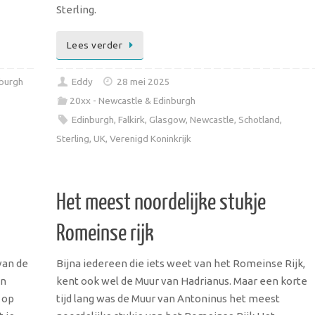
Sterling.
Lees verder
nburgh
Eddy
28 mei 2025
20xx - Newcastle & Edinburgh
Edinburgh
,
Falkirk
,
Glasgow
,
Newcastle
,
Schotland
,
Sterling
,
UK
,
Verenigd Koninkrijk
Het meest noordelijke stukje
Romeinse rijk
van de
Bijna iedereen die iets weet van het Romeinse Rijk,
an
kent ook wel de Muur van Hadrianus. Maar een korte
 op
tijd lang was de Muur van Antoninus het meest