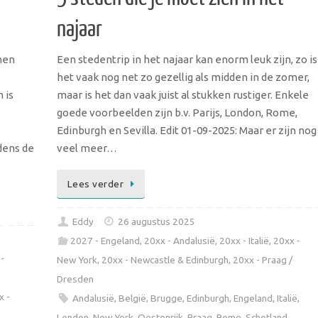
najaar
men
Een stedentrip in het najaar kan enorm leuk zijn, zo is
het vaak nog net zo gezellig als midden in de zomer,
 is
maar is het dan vaak juist al stukken rustiger. Enkele
goede voorbeelden zijn b.v. Parijs, London, Rome,
Edinburgh en Sevilla. Edit 01-09-2025: Maar er zijn nog
jdens de
veel meer…
Lees verder
Eddy
26 augustus 2025
2027 - Engeland
,
20xx - Andalusië
,
20xx - Italië
,
20xx -
-
New York
,
20xx - Newcastle & Edinburgh
,
20xx - Praag /
Dresden
x -
Andalusië
,
België
,
Brugge
,
Edinburgh
,
Engeland
,
Italië
,
London
,
New York
,
Oostenrijk
,
Praag
,
Rome
,
Schotland
,