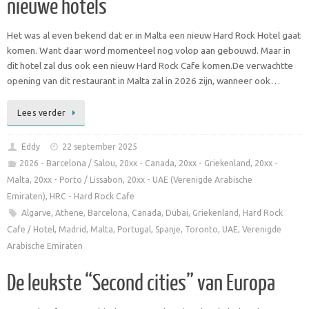
nieuwe hotels
Het was al even bekend dat er in Malta een nieuw Hard Rock Hotel gaat
komen. Want daar word momenteel nog volop aan gebouwd. Maar in
dit hotel zal dus ook een nieuw Hard Rock Cafe komen.De verwachtte
opening van dit restaurant in Malta zal in 2026 zijn, wanneer ook…
Lees verder
Eddy
22 september 2025
2026 - Barcelona / Salou
,
20xx - Canada
,
20xx - Griekenland
,
20xx -
Malta
,
20xx - Porto / Lissabon
,
20xx - UAE (Verenigde Arabische
Emiraten)
,
HRC - Hard Rock Cafe
Algarve
,
Athene
,
Barcelona
,
Canada
,
Dubai
,
Griekenland
,
Hard Rock
Cafe / Hotel
,
Madrid
,
Malta
,
Portugal
,
Spanje
,
Toronto
,
UAE
,
Verenigde
Arabische Emiraten
De leukste “Second cities” van Europa