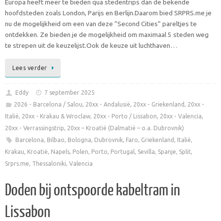
Europa heeft meer te bieden qua stedentrips dan de bekende
hoofdsteden zoals London, Parijs en Berlijn.Daarom bied SRPRS.me je
nu de mogelijkheid om een van deze “Second Cities” pareltjes te
ontdekken. Ze bieden je de mogelijkheid om maximaal 5 steden weg
te strepen uit de keuzelijst.Ook de keuze uit luchthaven…
Lees verder
Eddy
7 september 2025
2026 - Barcelona / Salou
,
20xx - Andalusië
,
20xx - Griekenland
,
20xx -
Italië
,
20xx - Krakau & Wroclaw
,
20xx - Porto / Lissabon
,
20xx - Valencia
,
20xx - Verrassingstrip
,
20xx – Kroatië (Dalmatië – o.a. Dubrovnik)
Barcelona
,
Bilbao
,
Bologna
,
Dubrovnik
,
Faro
,
Griekenland
,
Italië
,
Krakau
,
Kroatië
,
Napels
,
Polen
,
Porto
,
Portugal
,
Sevilla
,
Spanje
,
Split
,
Srprs.me
,
Thessaloniki
,
Valencia
Doden bij ontspoorde kabeltram in
Lissabon