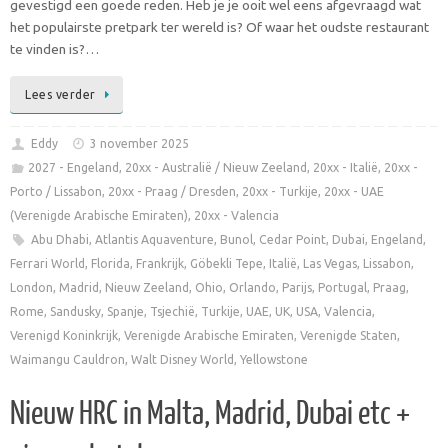
gevestigd een goede reden. Heb je je ooit wel eens afgevraagd wat
het populairste pretpark ter wereld is? Of waar het oudste restaurant
te vinden is?…
Lees verder
Eddy
3 november 2025
2027 - Engeland
,
20xx - Australië / Nieuw Zeeland
,
20xx - Italië
,
20xx -
Porto / Lissabon
,
20xx - Praag / Dresden
,
20xx - Turkije
,
20xx - UAE
(Verenigde Arabische Emiraten)
,
20xx - Valencia
Abu Dhabi
,
Atlantis Aquaventure
,
Bunol
,
Cedar Point
,
Dubai
,
Engeland
,
Ferrari World
,
Florida
,
Frankrijk
,
Göbekli Tepe
,
Italië
,
Las Vegas
,
Lissabon
,
London
,
Madrid
,
Nieuw Zeeland
,
Ohio
,
Orlando
,
Parijs
,
Portugal
,
Praag
,
Rome
,
Sandusky
,
Spanje
,
Tsjechië
,
Turkije
,
UAE
,
UK
,
USA
,
Valencia
,
Verenigd Koninkrijk
,
Verenigde Arabische Emiraten
,
Verenigde Staten
,
Waimangu Cauldron
,
Walt Disney World
,
Yellowstone
Nieuw HRC in Malta, Madrid, Dubai etc +