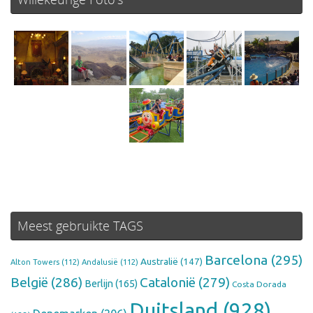
Meest gebruikte TAGS
Barcelona
(295)
Australië
(147)
Alton Towers
(112)
Andalusië
(112)
België
(286)
Catalonië
(279)
Berlijn
(165)
Costa Dorada
Duitsland
(928)