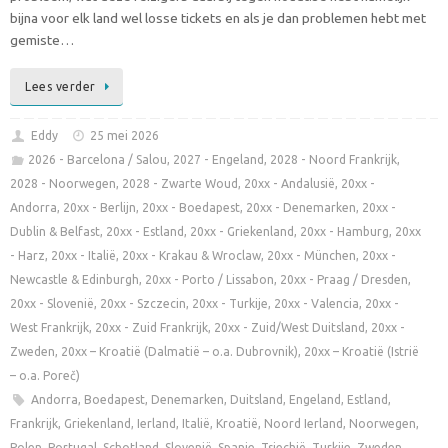
bijna voor elk land wel losse tickets en als je dan problemen hebt met
gemiste…
Lees verder
Eddy
25 mei 2026
2026 - Barcelona / Salou
,
2027 - Engeland
,
2028 - Noord Frankrijk
,
2028 - Noorwegen
,
2028 - Zwarte Woud
,
20xx - Andalusië
,
20xx -
Andorra
,
20xx - Berlijn
,
20xx - Boedapest
,
20xx - Denemarken
,
20xx -
Dublin & Belfast
,
20xx - Estland
,
20xx - Griekenland
,
20xx - Hamburg
,
20xx
- Harz
,
20xx - Italië
,
20xx - Krakau & Wroclaw
,
20xx - München
,
20xx -
Newcastle & Edinburgh
,
20xx - Porto / Lissabon
,
20xx - Praag / Dresden
,
20xx - Slovenië
,
20xx - Szczecin
,
20xx - Turkije
,
20xx - Valencia
,
20xx -
West Frankrijk
,
20xx - Zuid Frankrijk
,
20xx - Zuid/West Duitsland
,
20xx -
Zweden
,
20xx – Kroatië (Dalmatië – o.a. Dubrovnik)
,
20xx – Kroatië (Istrië
– o.a. Poreč)
Andorra
,
Boedapest
,
Denemarken
,
Duitsland
,
Engeland
,
Estland
,
Frankrijk
,
Griekenland
,
Ierland
,
Italië
,
Kroatië
,
Noord Ierland
,
Noorwegen
,
Polen
,
Portugal
,
Schotland
,
Slovenië
,
Spanje
,
Tsjechië
,
Turkije
,
Zweden