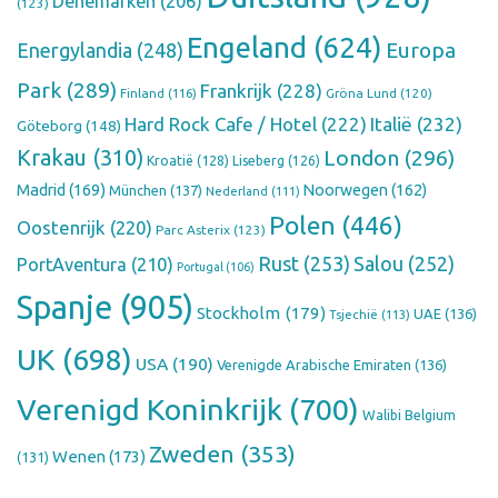
Denemarken
(206)
(123)
Engeland
(624)
Europa
Energylandia
(248)
Park
(289)
Frankrijk
(228)
Finland
(116)
Gröna Lund
(120)
Hard Rock Cafe / Hotel
(222)
Italië
(232)
Göteborg
(148)
Krakau
(310)
London
(296)
Kroatië
(128)
Liseberg
(126)
Madrid
(169)
Noorwegen
(162)
München
(137)
Nederland
(111)
Polen
(446)
Oostenrijk
(220)
Parc Asterix
(123)
Rust
(253)
Salou
(252)
PortAventura
(210)
Portugal
(106)
Spanje
(905)
Stockholm
(179)
UAE
(136)
Tsjechië
(113)
UK
(698)
USA
(190)
Verenigde Arabische Emiraten
(136)
Verenigd Koninkrijk
(700)
Walibi Belgium
Zweden
(353)
Wenen
(173)
(131)