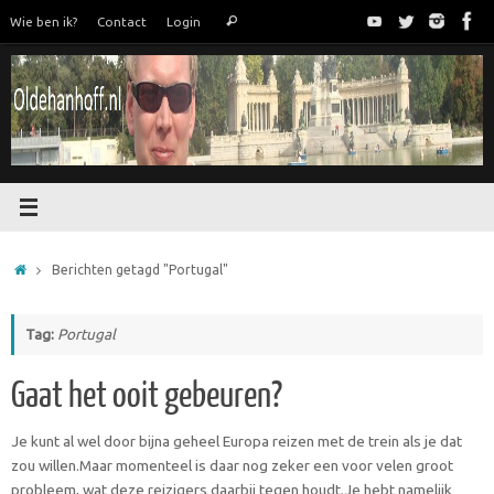
Ga
Zoeken
Wie ben ik?
Contact
Login
Zoeken
naar
naar:
de
inhoud
Home
Berichten getagd "Portugal"
Tag:
Portugal
Gaat het ooit gebeuren?
Je kunt al wel door bijna geheel Europa reizen met de trein als je dat
zou willen.Maar momenteel is daar nog zeker een voor velen groot
probleem, wat deze reizigers daarbij tegen houdt.Je hebt namelijk