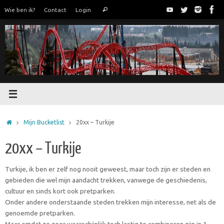
Ga
Zoeken
Wie ben ik?
Contact
Login
Zoeken
naar
naar:
de
inhoud
Home
Mijn Bucketlist
20xx – Turkije
20xx – Turkije
Turkije, ik ben er zelf nog nooit geweest, maar toch zijn er steden en
gebieden die wel mijn aandacht trekken, vanwege de geschiedenis,
cultuur en sinds kort ook pretparken.
Onder andere onderstaande steden trekken mijn interesse, net als de
genoemde pretparken.