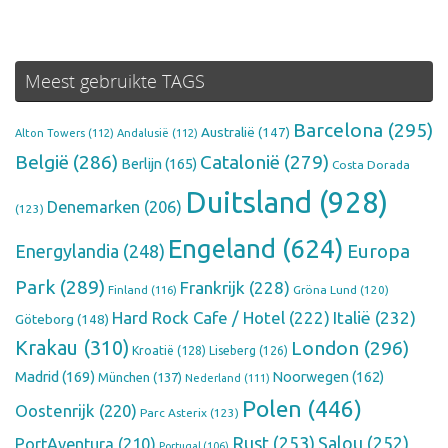
Meest gebruikte TAGS
Barcelona
(295)
Australië
(147)
Alton Towers
(112)
Andalusië
(112)
België
(286)
Catalonië
(279)
Berlijn
(165)
Costa Dorada
Duitsland
(928)
Denemarken
(206)
(123)
Engeland
(624)
Europa
Energylandia
(248)
Park
(289)
Frankrijk
(228)
Finland
(116)
Gröna Lund
(120)
Hard Rock Cafe / Hotel
(222)
Italië
(232)
Göteborg
(148)
Krakau
(310)
London
(296)
Kroatië
(128)
Liseberg
(126)
Madrid
(169)
Noorwegen
(162)
München
(137)
Nederland
(111)
Polen
(446)
Oostenrijk
(220)
Parc Asterix
(123)
Rust
(253)
Salou
(252)
PortAventura
(210)
Portugal
(106)