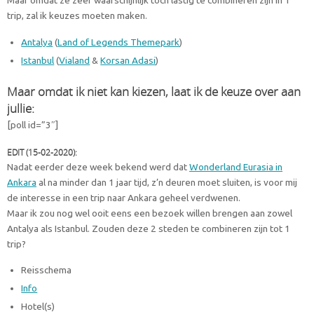
Maar omdat ze zeer waarschijnlijk toch lastig te combineren zijn in 1
trip, zal ik keuzes moeten maken.
Antalya
(
Land of Legends Themepark
)
Istanbul
(
Vialand
&
Korsan Adasi
)
Maar omdat ik niet kan kiezen, laat ik de keuze over aan
jullie:
[poll id=”3″]
EDIT (15-02-2020):
Nadat eerder deze week bekend werd dat
Wonderland Eurasia in
Ankara
al na minder dan 1 jaar tijd, z’n deuren moet sluiten, is voor mij
de interesse in een trip naar Ankara geheel verdwenen.
Maar ik zou nog wel ooit eens een bezoek willen brengen aan zowel
Antalya als Istanbul. Zouden deze 2 steden te combineren zijn tot 1
trip?
Reisschema
Info
Hotel(s)