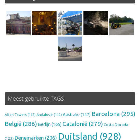
Meest gebruikte TAGS
Barcelona
(295)
Australië
(147)
Alton Towers
(112)
Andalusië
(112)
België
(286)
Catalonië
(279)
Berlijn
(165)
Costa Dorada
Duitsland
(928)
Denemarken
(206)
(123)