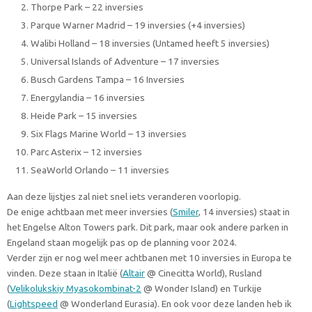
Thorpe Park – 22 inversies
Parque Warner Madrid – 19 inversies (+4 inversies)
Walibi Holland – 18 inversies (Untamed heeft 5 inversies)
Universal Islands of Adventure – 17 inversies
Busch Gardens Tampa – 16 Inversies
Energylandia – 16 inversies
Heide Park – 15 inversies
Six Flags Marine World – 13 inversies
Parc Asterix – 12 inversies
SeaWorld Orlando – 11 inversies
Aan deze lijstjes zal niet snel iets veranderen voorlopig.
De enige achtbaan met meer inversies (
Smiler
, 14 inversies) staat in
het Engelse Alton Towers park. Dit park, maar ook andere parken in
Engeland staan mogelijk pas op de planning voor 2024.
Verder zijn er nog wel meer achtbanen met 10 inversies in Europa te
vinden. Deze staan in Italië (
Altair
@ Cinecitta World), Rusland
(
Velikolukskiy Myasokombinat-2
@ Wonder Island) en Turkije
(
Lightspeed
@ Wonderland Eurasia). En ook voor deze landen heb ik