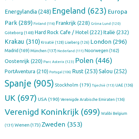
Engeland
(623)
Europa
Energylandia
(248)
Park
(289)
Frankrijk
(228)
Finland
(116)
Gröna Lund
(120)
Hard Rock Cafe / Hotel
(222)
Italië
(232)
Göteborg
(148)
Krakau
(310)
London
(296)
Kroatië
(128)
Liseberg
(126)
Madrid
(169)
Noorwegen
(162)
München
(137)
Nederland
(111)
Polen
(446)
Oostenrijk
(220)
Parc Asterix
(123)
Rust
(253)
Salou
(252)
PortAventura
(210)
Portugal
(106)
Spanje
(905)
Stockholm
(179)
UAE
(136)
Tsjechië
(113)
UK
(697)
USA
(190)
Verenigde Arabische Emiraten
(136)
Verenigd Koninkrijk
(699)
Walibi Belgium
Zweden
(353)
Wenen
(173)
(131)