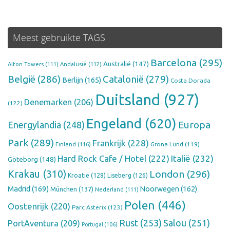
Meest gebruikte TAGS
Barcelona
(295)
Australië
(147)
Alton Towers
(111)
Andalusië
(112)
België
(286)
Catalonië
(279)
Berlijn
(165)
Costa Dorada
Duitsland
(927)
Denemarken
(206)
(122)
Engeland
(620)
Europa
Energylandia
(248)
Park
(289)
Frankrijk
(228)
Finland
(116)
Gröna Lund
(119)
Hard Rock Cafe / Hotel
(222)
Italië
(232)
Göteborg
(148)
Krakau
(310)
London
(296)
Kroatië
(128)
Liseberg
(126)
Madrid
(169)
Noorwegen
(162)
München
(137)
Nederland
(111)
Polen
(446)
Oostenrijk
(220)
Parc Asterix
(123)
Rust
(253)
Salou
(251)
PortAventura
(209)
Portugal
(106)