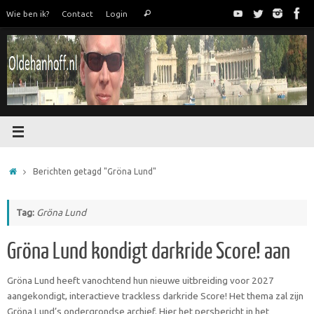
Ga
Zoeken
Wie ben ik?
Contact
Login
Zoeken
naar
naar:
de
inhoud
Home
Berichten getagd "Gröna Lund"
Tag:
Gröna Lund
Gröna Lund kondigt darkride Score! aan
Gröna Lund heeft vanochtend hun nieuwe uitbreiding voor 2027
aangekondigt, interactieve trackless darkride Score! Het thema zal zijn
Gröna Lund’s ondergrondse archief. Hier het persbericht in het