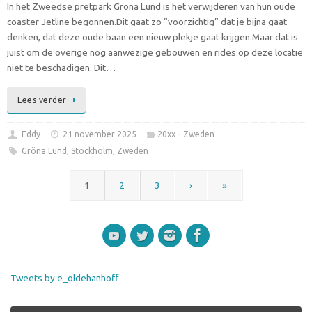
In het Zweedse pretpark Gröna Lund is het verwijderen van hun oude
coaster Jetline begonnen.Dit gaat zo “voorzichtig” dat je bijna gaat
denken, dat deze oude baan een nieuw plekje gaat krijgen.Maar dat is
juist om de overige nog aanwezige gebouwen en rides op deze locatie
niet te beschadigen. Dit…
Lees verder
Eddy
21 november 2025
20xx - Zweden
Gröna Lund
,
Stockholm
,
Zweden
1
2
3
›
»
Tweets by e_oldehanhoff