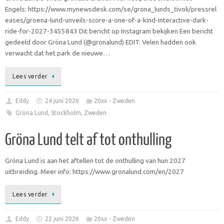
Engels: https://www.mynewsdesk.com/se/grona_lunds_tivoli/pressrel
eases/groena-lund-unveils-score-a-one-of-a-kind-interactive-dark-
ride-for-2027-3455843 Dit bericht op Instagram bekijken Een bericht
gedeeld door Gröna Lund (@gronalund) EDIT: Velen hadden ook
verwacht dat het park de nieuwe…
Lees verder
Eddy
24 juni 2026
20xx - Zweden
Gröna Lund
,
Stockholm
,
Zweden
Gröna Lund telt af tot onthulling
Gröna Lund is aan het aftellen tot de onthulling van hun 2027
uitbreiding. Meer info: https://www.gronalund.com/en/2027
Lees verder
Eddy
22 juni 2026
20xx - Zweden