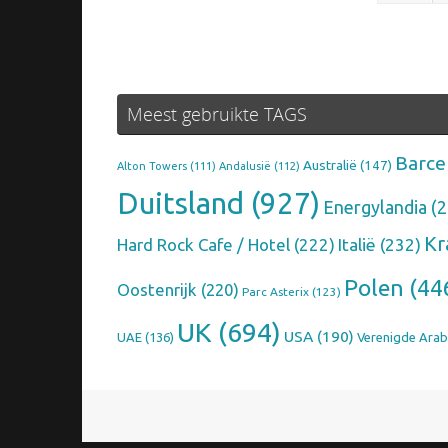
Meest gebruikte TAGS
Barce
Australië
(147)
Alton Towers
(111)
Andalusië
(112)
Duitsland
(927)
Energylandia
(2
Kr
Hard Rock Cafe / Hotel
(222)
Italië
(232)
Polen
(44
Oostenrijk
(220)
Parc Asterix
(123)
UK
(694)
USA
(190)
UAE
(136)
Verenigde Arab