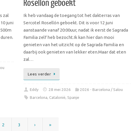
Rosellón geboekt
s zal
Ik heb vandaag de toegang tot het dakterras van
10 juni
Sercotel Rosellón geboekt. Dit is voor 12 juni
 1500m
aanstaande vanaf 20:00uur, nadat ik eerst de Sagrada
 duren.
Familia zelf heb bezocht.Ik kan hier dan mooi
genieten van het uitzicht op de Sagrada Familia en
daarbij ook genieten van lekker eten.Maar dat eten
zal…
lou
Lees verder
Eddy
28 mei 2026
2026 - Barcelona / Salou
Barcelona
,
Catalonië
,
Spanje
2
3
›
»