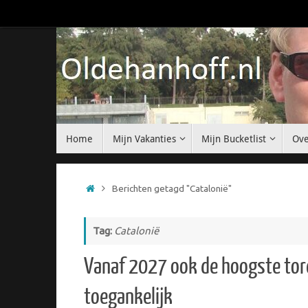
Ga
naar
de
inhoud
Ga
Home
Mijn Vakanties
Mijn Bucketlist
Ove
naar
de
inhoud
Home
Berichten getagd "Catalonië"
Tag:
Catalonië
Vanaf 2027 ook de hoogste tor
toegankelijk