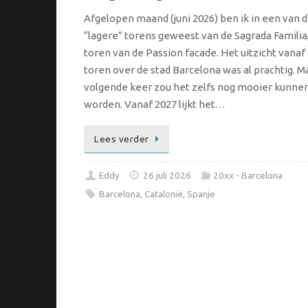
Afgelopen maand (juni 2026) ben ik in een van 
“lagere” torens geweest van de Sagrada Familia
toren van de Passion facade. Het uitzicht vanaf
toren over de stad Barcelona was al prachtig. M
volgende keer zou het zelfs nog mooier kunne
worden. Vanaf 2027 lijkt het…
Lees verder
Eddy
26 juli 2026
20xx - Barcelona
Barcelona
,
Catalonië
,
Spanje