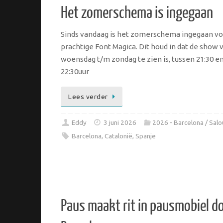
Het zomerschema is ingegaan
Sinds vandaag is het zomerschema ingegaan vo
prachtige Font Magica. Dit houd in dat de show 
woensdag t/m zondag te zien is, tussen 21:30 e
22:30uur
Lees verder
Eddy
3 juni 2026
2026 - Barcelona / Salo
Barcelona
,
Catalonië
,
Spanje
Paus maakt rit in pausmobiel d