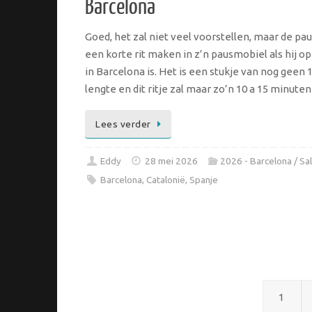
Barcelona
Goed, het zal niet veel voorstellen, maar de pau
een korte rit maken in z’n pausmobiel als hij op 
in Barcelona is. Het is een stukje van nog geen
lengte en dit ritje zal maar zo’n 10 a 15 minuten
Lees verder
Eddy
28 mei 2026
2026 - Barcelona / Sa
Barcelona
,
Catalonië
,
Spanje
1