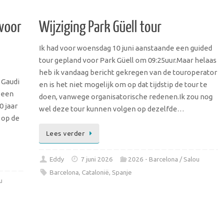
 voor
Wijziging Park Güell tour
Ik had voor woensdag 10 juni aanstaande een guided
tour gepland voor Park Güell om 09:25uur.Maar helaas
heb ik vandaag bericht gekregen van de touroperator
 Gaudi
en is het niet mogelijk om op dat tijdstip de tour te
 een
doen, vanwege organisatorische redenen.Ik zou nog
0 jaar
wel deze tour kunnen volgen op dezelfde…
 op de
Lees verder
Eddy
7 juni 2026
2026 - Barcelona / Salou
Barcelona
,
Catalonië
,
Spanje
u