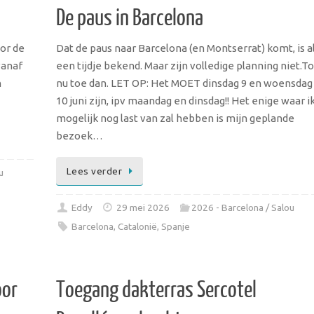
De paus in Barcelona
or de
Dat de paus naar Barcelona (en Montserrat) komt, is a
vanaf
een tijdje bekend. Maar zijn volledige planning niet.To
n
nu toe dan. LET OP: Het MOET dinsdag 9 en woensdag
10 juni zijn, ipv maandag en dinsdag!! Het enige waar i
mogelijk nog last van zal hebben is mijn geplande
bezoek…
Lees verder
u
Eddy
29 mei 2026
2026 - Barcelona / Salou
Barcelona
,
Catalonië
,
Spanje
oor
Toegang dakterras Sercotel