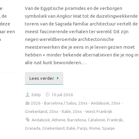
de
Van de Egyptische piramides en de verborgen
, de
symboliek van Angkor Wat tot de duizelingwekkende
 deze
torens van de Sagrada Família: architectuur vertelt de
aar een
meest fascinerende verhalen ter wereld. Dit zijn
n
negen wereldberoemde architectonische
meesterwerken die je eens in je leven gezien moet
hebben + minder bekende alternatieven die je nog in
alle rust kunt bewonderen.…
Lees verder
Eddy
10 juli 2026
2026 - Barcelona / Salou
,
20xx - Andalusië
,
20xx -
Griekenland
,
20xx - Italië
,
20xx - West Frankrijk
Andalusië
,
Athene
,
Barcelona
,
Catalonië
,
Frankrijk
,
Granada
,
Griekenland
,
Italië
,
Parijs
,
Rome
,
Spanje