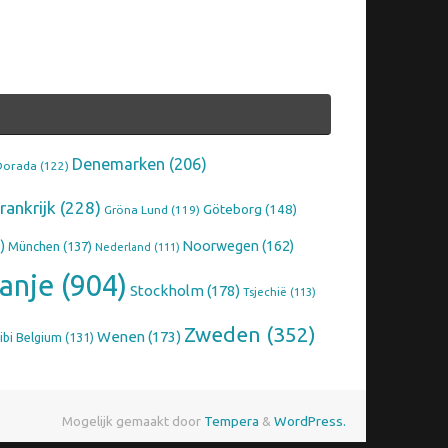
Denemarken
(206)
Dorada
(122)
rankrijk
(228)
Göteborg
(148)
Gröna Lund
(119)
)
Noorwegen
(162)
München
(137)
Nederland
(111)
anje
(904)
Stockholm
(178)
Tsjechië
(113)
Zweden
(352)
Wenen
(173)
ibi Belgium
(131)
Mogelijk gemaakt door
Tempera
&
WordPress.