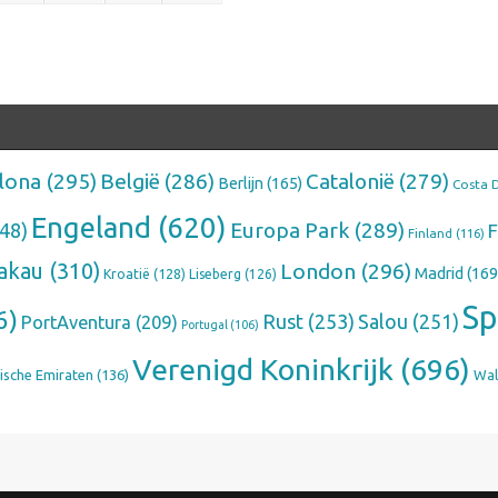
lona
(295)
België
(286)
Catalonië
(279)
Berlijn
(165)
Costa 
Engeland
(620)
Europa Park
(289)
48)
F
Finland
(116)
akau
(310)
London
(296)
Madrid
(169
Kroatië
(128)
Liseberg
(126)
Sp
6)
Rust
(253)
Salou
(251)
PortAventura
(209)
Portugal
(106)
Verenigd Koninkrijk
(696)
ische Emiraten
(136)
Wal