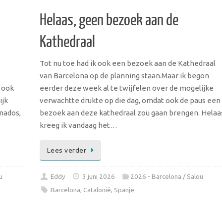
Helaas, geen bezoek aan de
Kathedraal
Tot nu toe had ik ook een bezoek aan de Kathedraal
van Barcelona op de planning staan.Maar ik begon
 ook
eerder deze week al te twijfelen over de mogelijke
ijk
verwachtte drukte op die dag, omdat ook de paus een
anados,
bezoek aan deze kathedraal zou gaan brengen. Helaa
kreeg ik vandaag het…
Lees verder
u
Eddy
3 juni 2026
2026 - Barcelona / Salou
Barcelona
,
Catalonië
,
Spanje