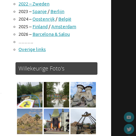
2022 – Zweden
2023 –
Spanje
/
Berlijn
2024 –
Oostenrijk
/
België
2025 –
Finland
/
Amsterdam
2026 –
Barcelona & Salou
……….
Overige links
Willekeurige Foto's