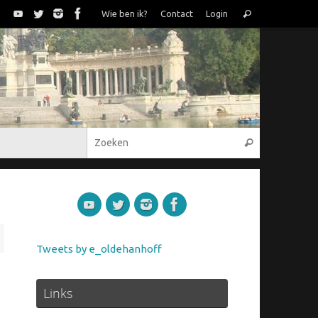
Zoeken
Wie ben ik?
Contact
Login
Zoeken
naar:
Zoeken naar
Zoeken
Tweets by e_oldehanhoff
Links