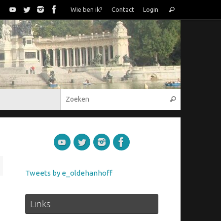
Zoeken
Wie ben ik?
Contact
Login
Zoeken
naar:
Zoeken naar
Zoeken
Tweets by e_oldehanhoff
Links