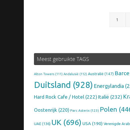
1
Meest gebruikte TAGS
Barce
Australië
(147)
Alton Towers
(111)
Andalusië
(112)
Duitsland
(928)
Energylandia
(2
Kr
Hard Rock Cafe / Hotel
(222)
Italië
(232)
Polen
(44
Oostenrijk
(220)
Parc Asterix
(123)
UK
(696)
USA
(190)
UAE
(136)
Verenigde Arab