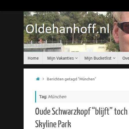
Ga
naar
de
inhoud
Ga
Home
Mijn Vakanties
Mijn Bucketlist
Ove
naar
de
inhoud
Home
Berichten getagd "München"
Tag:
München
Oude Schwarzkopf “blijft” toch 
Skyline Park