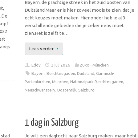
Bayern, de prachtige streek in het zuid oosten van
t,
Duitsland.Maar er is hier zoveel moois te zien, dat je
t.De
echt keuzes moet maken. Hier onder heb je al 3
kopf
verschillende gebieden die je zeker eens moet
2022
zien.Het is zelfs te…
ert
langs
Lees verder
Eddy
2 juli 2026
20xx - München
Bayern
,
Berchtesgaden
,
Duitsland
,
Garmisch-
Partenkirchen
,
München
,
Nationalpark Berchtesgaden
,
Neuschwanstein
,
Oostenrijk
,
Salzburg
1 dag in Salzburg
 stad
Je wilt een dagtocht naar Salzburg maken, maar hebt