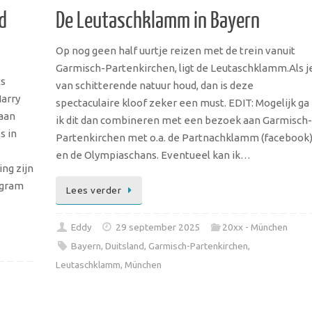
d
De Leutaschklamm in Bayern
Op nog geen half uurtje reizen met de trein vanuit
Garmisch-Partenkirchen, ligt de Leutaschklamm.Als j
ts
van schitterende natuur houd, dan is deze
arry
spectaculaire kloof zeker een must. EDIT: Mogelijk ga
aan
ik dit dan combineren met een bezoek aan Garmisch-
s in
Partenkirchen met o.a. de Partnachklamm (facebook
en de Olympiaschans. Eventueel kan ik…
ng zijn
agram
Lees verder
Eddy
29 september 2025
20xx - München
Bayern
,
Duitsland
,
Garmisch-Partenkirchen
,
Leutaschklamm
,
München