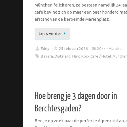
München feliciteren, ze bestaan namelijk 24 jaa
cafe bevind zich op maar een paar honderd me
afstand van de beroemde Marienplatz.
Lees verder
Eddy
25 februari 2026
20xx - München
Bayern
,
Duitsland
,
Hard Rock Cafe / Hotel
,
Münche
Hoe breng je 3 dagen door in
Berchtesgaden?
Ben je op zoek naar de perfecte Alpen uitstap, 