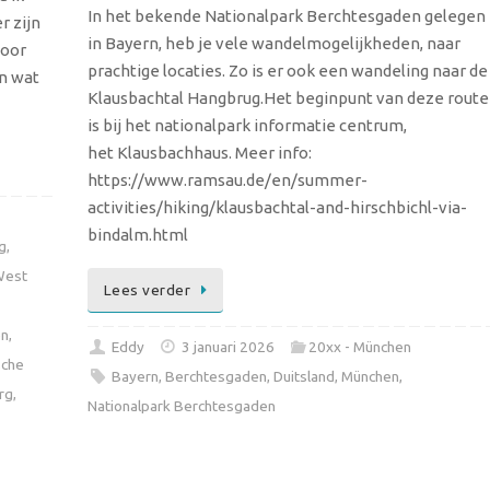
In het bekende Nationalpark Berchtesgaden gelegen
r zijn
in Bayern, heb je vele wandelmogelijkheden, naar
voor
prachtige locaties. Zo is er ook een wandeling naar de
an wat
Klausbachtal Hangbrug.Het beginpunt van deze route
is bij het nationalpark informatie centrum,
het Klausbachhaus. Meer info:
https://www.ramsau.de/en/summer-
activities/hiking/klausbachtal-and-hirschbichl-via-
bindalm.html
g
,
West
Lees verder
en
,
Eddy
3 januari 2026
20xx - München
sche
Bayern
,
Berchtesgaden
,
Duitsland
,
München
,
rg
,
Nationalpark Berchtesgaden