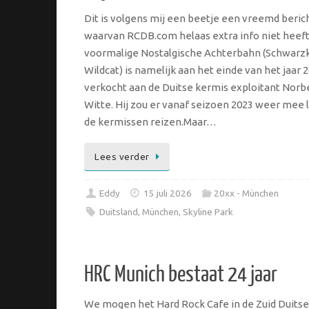
Dit is volgens mij een beetje een vreemd berich
waarvan RCDB.com helaas extra info niet heef
voormalige Nostalgische Achterbahn (Schwarz
Wildcat) is namelijk aan het einde van het jaar 
verkocht aan de Duitse kermis exploitant Norb
Witte. Hij zou er vanaf seizoen 2023 weer mee 
de kermissen reizen.Maar…
Lees verder
Eddy
15 juli 2026
20xx - München
Duitsland
,
München
,
Skyline Park
HRC Munich bestaat 24 jaar
We mogen het Hard Rock Cafe in de Zuid Duitse