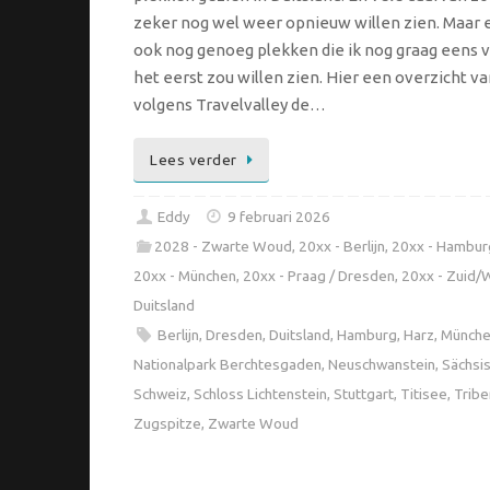
zeker nog wel weer opnieuw willen zien. Maar e
ook nog genoeg plekken die ik nog graag eens 
het eerst zou willen zien. Hier een overzicht v
volgens Travelvalley de…
Lees verder
Eddy
9 februari 2026
2028 - Zwarte Woud
,
20xx - Berlijn
,
20xx - Hambur
20xx - München
,
20xx - Praag / Dresden
,
20xx - Zuid/
Duitsland
Berlijn
,
Dresden
,
Duitsland
,
Hamburg
,
Harz
,
Münch
Nationalpark Berchtesgaden
,
Neuschwanstein
,
Sächsi
Schweiz
,
Schloss Lichtenstein
,
Stuttgart
,
Titisee
,
Tribe
Zugspitze
,
Zwarte Woud