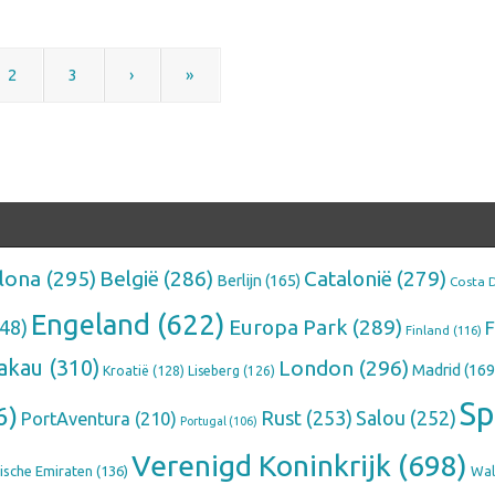
2
3
›
»
lona
(295)
België
(286)
Catalonië
(279)
Berlijn
(165)
Costa 
Engeland
(622)
Europa Park
(289)
48)
F
Finland
(116)
akau
(310)
London
(296)
Madrid
(169
Kroatië
(128)
Liseberg
(126)
Sp
6)
Rust
(253)
Salou
(252)
PortAventura
(210)
Portugal
(106)
Verenigd Koninkrijk
(698)
ische Emiraten
(136)
Wal