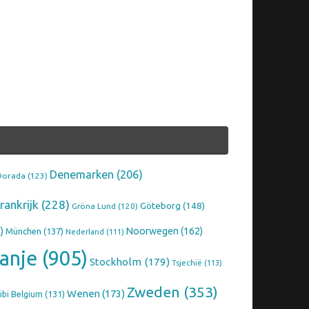
Denemarken
(206)
Dorada
(123)
rankrijk
(228)
Göteborg
(148)
Gröna Lund
(120)
)
Noorwegen
(162)
München
(137)
Nederland
(111)
anje
(905)
Stockholm
(179)
Tsjechië
(113)
Zweden
(353)
Wenen
(173)
ibi Belgium
(131)