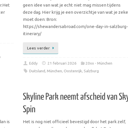
r.Het
geen idee van wat je echt niet mag missen tijdens
ter
deze dag. Hier krijg je een overzichtje van wat je zeke
moet doen: Bron:
https://shewandersabroad.com/one-day-in-salzburg-
itinerary/
Lees verder
n
Eddy
21 februari 2026
20xx - München
Duitsland
,
München
,
Oostenrijk
,
Salzburg
Skyline Park neemt afscheid van Sk
Spin
dan is
Het is nog niet officieel bevestigd door het park zelf,