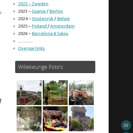
2022 – Zweden
2023 –
Spanje
/
Berlijn
r
2024 –
Oostenrijk
/
België
2025 –
Finland
/
Amsterdam
2026 –
Barcelona & Salou
……….
Overige links
Willekeurige Foto's
y