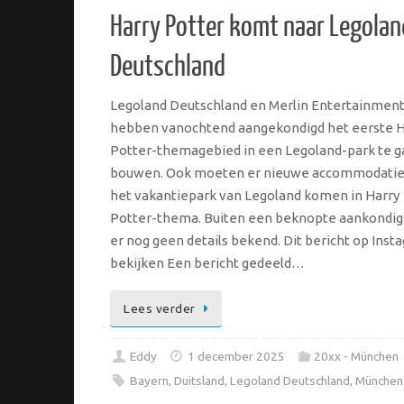
Harry Potter komt naar Legolan
Deutschland
Legoland Deutschland en Merlin Entertainmen
hebben vanochtend aangekondigd het eerste H
Potter-themagebied in een Legoland-park te g
bouwen. Ook moeten er nieuwe accommodatie
het vakantiepark van Legoland komen in Harry
Potter-thema. Buiten een beknopte aankondigi
er nog geen details bekend. Dit bericht op Inst
bekijken Een bericht gedeeld…
Lees verder
Eddy
1 december 2025
20xx - München
Bayern
,
Duitsland
,
Legoland Deutschland
,
München