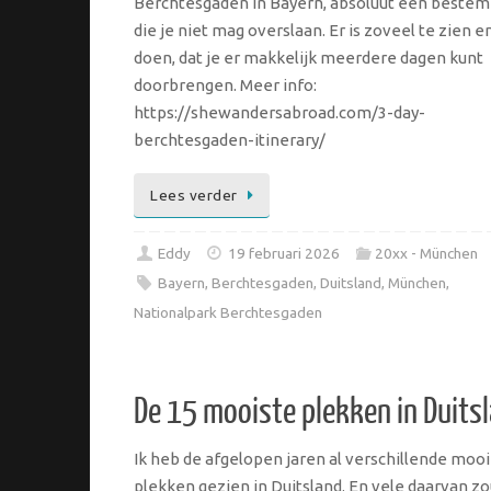
Berchtesgaden in Bayern, absoluut een beste
die je niet mag overslaan. Er is zoveel te zien e
doen, dat je er makkelijk meerdere dagen kunt
doorbrengen. Meer info:
https://shewandersabroad.com/3-day-
berchtesgaden-itinerary/
Lees verder
Eddy
19 februari 2026
20xx - München
Bayern
,
Berchtesgaden
,
Duitsland
,
München
,
Nationalpark Berchtesgaden
De 15 mooiste plekken in Duits
Ik heb de afgelopen jaren al verschillende moo
plekken gezien in Duitsland. En vele daarvan zo