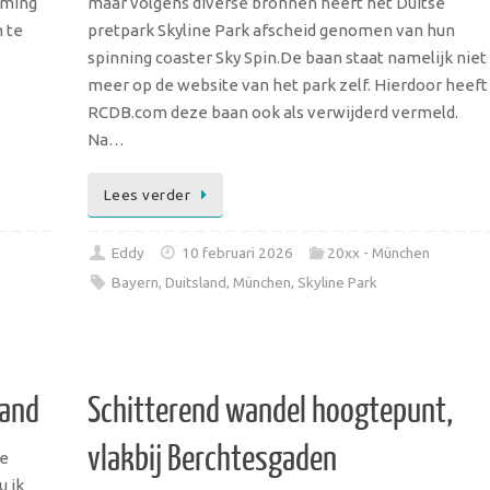
mming
maar volgens diverse bronnen heeft het Duitse
n te
pretpark Skyline Park afscheid genomen van hun
spinning coaster Sky Spin.De baan staat namelijk niet
meer op de website van het park zelf. Hierdoor heeft
RCDB.com deze baan ook als verwijderd vermeld.
Na…
Lees verder
Eddy
10 februari 2026
20xx - München
Bayern
,
Duitsland
,
München
,
Skyline Park
land
Schitterend wandel hoogtepunt,
vlakbij Berchtesgaden
ie
u ik