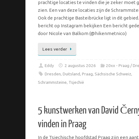
prachtige locaties te vinden die je zeker moet 
zien. Een van deze locaties zijn de Schrammste
Ook de prachtige Basteibrücke ligt in dit gebied.
bericht op Instagram bekijken Een bericht ged
door Nicole van Balkom (@hikenmetnico)
Lees verder
Eddy
2 augustus 2026
20xx - Praag / Dr
Dresden
,
Duitsland
,
Praag
,
Sächsische Schweiz
,
Schrammsteine
,
Tsjechië
5 kunstwerken van David Čern
vinden in Praag
In de Tsjechische hoofdstad Praag zijn een aant