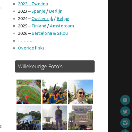
2022 – Zweden
m
2023 –
Spanje
/
Berlijn
2024 –
Oostenrijk
/
België
2025 –
Finland
/
Amsterdam
2026 –
Barcelona & Salou
……….
Overige links
Willekeurige Foto's
e