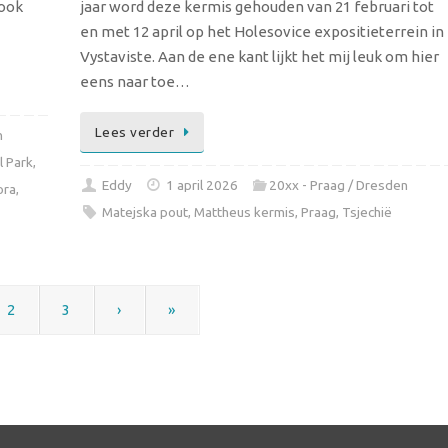
 ook
jaar word deze kermis gehouden van 21 februari tot
en met 12 april op het Holesovice expositieterrein in
Vystaviste. Aan de ene kant lijkt het mij leuk om hier
eens naar toe…
Lees verder
n
l Park
,
Eddy
1 april 2026
20xx - Praag / Dresden
ora
,
Matejska pout
,
Mattheus kermis
,
Praag
,
Tsjechië
2
3
›
»