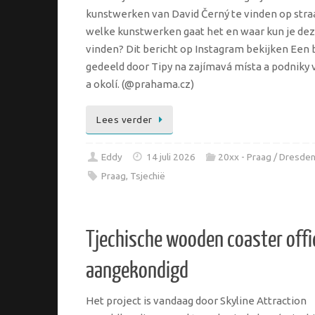
kunstwerken van David Černý te vinden op stra
welke kunstwerken gaat het en waar kun je de
vinden? Dit bericht op Instagram bekijken Een 
gedeeld door Tipy na zajímavá místa a podniky 
a okolí. (@prahama.cz)
Lees verder
Eddy
14 juli 2026
20xx - Praag / Dresde
Praag
,
Tsjechië
Tjechische wooden coaster offi
aangekondigd
Het project is vandaag door Skyline Attraction