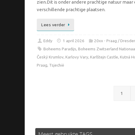
zien.Dit is onder andere prachtige natuur maar
verschillende prachtige plaatsen.
Lees verder
Eddy
1 april 2026
20xx - Praag / Dresde
Boheems Paradijs
,
Boheems Zwitserland Nationaa
Český Krumlov
,
Karlovy Vary
,
Karlštejn Castle
,
Kutná H
Praag
,
Tsjechië
1
Meest gebruikte TAGS