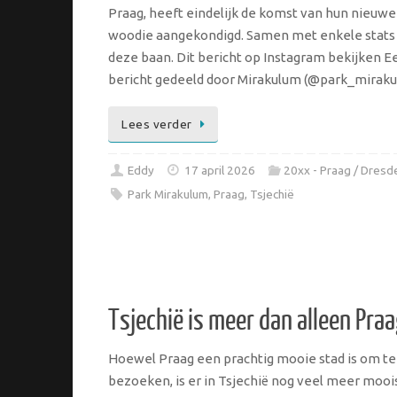
Praag, heeft eindelijk de komst van hun nieuwe
woodie aangekondigd. Samen met enkele stats
deze baan. Dit bericht op Instagram bekijken E
bericht gedeeld door Mirakulum (@park_mirak
Lees verder
Eddy
17 april 2026
20xx - Praag / Dresd
Park Mirakulum
,
Praag
,
Tsjechië
Tsjechië is meer dan alleen Pra
Hoewel Praag een prachtig mooie stad is om te
bezoeken, is er in Tsjechië nog veel meer mooi