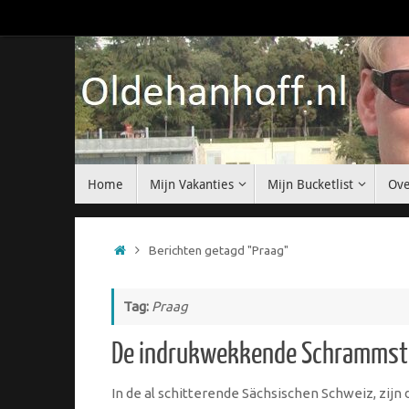
Ga
naar
de
inhoud
Ga
Home
Mijn Vakanties
Mijn Bucketlist
Ove
naar
de
inhoud
Home
Berichten getagd "Praag"
Tag:
Praag
De indrukwekkende Schrammst
In de al schitterende Sächsischen Schweiz, zijn 