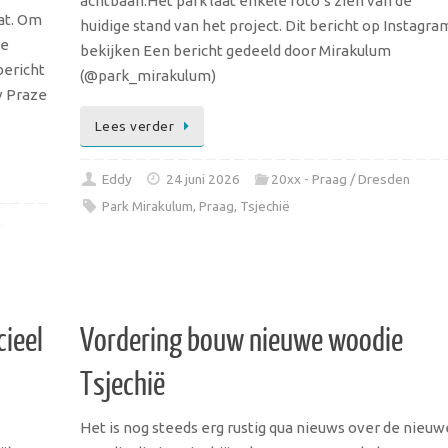
achtbaan.Het park laat enkele foto’s zien van de
at. Om
huidige stand van het project. Dit bericht op Instagra
ze
bekijken Een bericht gedeeld door Mirakulum
bericht
(@park_mirakulum)
v Praze
Lees verder
Eddy
24 juni 2026
20xx - Praag / Dresden
Park Mirakulum
,
Praag
,
Tsjechië
n
cieel
Vordering bouw nieuwe woodie
Tsjechië
Het is nog steeds erg rustig qua nieuws over de nieuw