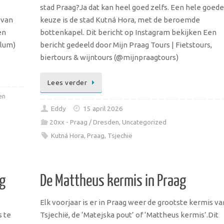
stad Praag?Ja dat kan heel goed zelfs. Een hele goede
 van
keuze is de stad Kutná Hora, met de beroemde
en
bottenkapel. Dit bericht op Instagram bekijken Een
ulum)
bericht gedeeld door Mijn Praag Tours | Fietstours,
biertours & wijntours (@mijnpraagtours)
Lees verder
en
Eddy
15 april 2026
20xx - Praag / Dresden
,
Uncategorized
Kutná Hora
,
Praag
,
Tsjechië
ag
De Mattheus kermis in Praag
Elk voorjaar is er in Praag weer de grootste kermis va
s te
Tsjechië, de ‘Matejska pout’ of ‘Mattheus kermis’.Dit