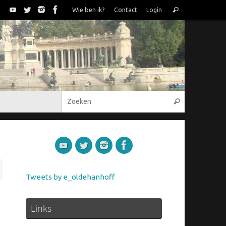
Zoeken
Wie ben ik?
Contact
Login
Zoeken
naar:
Zoeken naar
Zoeken
Tweets by e_oldehanhoff
Links