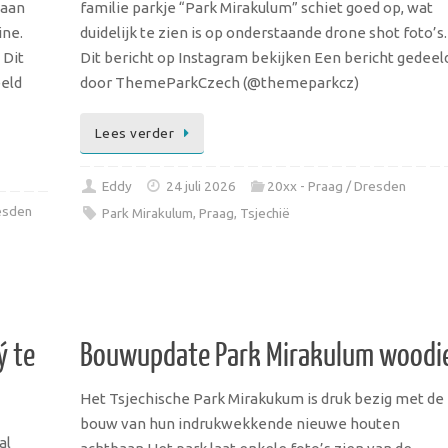
gaan
familie parkje “Park Mirakulum” schiet goed op, wat
ine.
duidelijk te zien is op onderstaande drone shot foto’s.
 Dit
Dit bericht op Instagram bekijken Een bericht gedeel
eeld
door ThemeParkCzech (@themeparkcz)
Lees verder
Eddy
24 juli 2026
20xx - Praag / Dresden
esden
Park Mirakulum
,
Praag
,
Tsjechië
ý te
Bouwupdate Park Mirakulum woodi
Het Tsjechische Park Mirakukum is druk bezig met de
bouw van hun indrukwekkende nieuwe houten
al