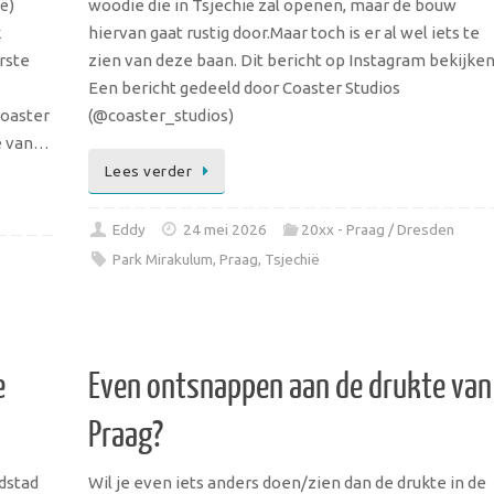
ë)
woodie die in Tsjechië zal openen, maar de bouw
k
hiervan gaat rustig door.Maar toch is er al wel iets te
rste
zien van deze baan. Dit bericht op Instagram bekijke
Een bericht gedeeld door Coaster Studios
coaster
(@coaster_studios)
te van…
Lees verder
Eddy
24 mei 2026
20xx - Praag / Dresden
Park Mirakulum
,
Praag
,
Tsjechië
e
Even ontsnappen aan de drukte van
Praag?
dstad
Wil je even iets anders doen/zien dan de drukte in de