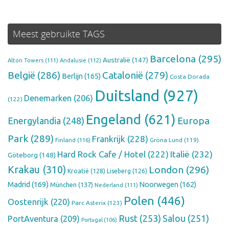
Meest gebruikte TAGS
Barcelona
(295)
Australië
(147)
Alton Towers
(111)
Andalusië
(112)
België
(286)
Catalonië
(279)
Berlijn
(165)
Costa Dorada
Duitsland
(927)
Denemarken
(206)
(122)
Engeland
(621)
Europa
Energylandia
(248)
Park
(289)
Frankrijk
(228)
Finland
(116)
Gröna Lund
(119)
Hard Rock Cafe / Hotel
(222)
Italië
(232)
Göteborg
(148)
Krakau
(310)
London
(296)
Kroatië
(128)
Liseberg
(126)
Madrid
(169)
Noorwegen
(162)
München
(137)
Nederland
(111)
Polen
(446)
Oostenrijk
(220)
Parc Asterix
(123)
Rust
(253)
Salou
(251)
PortAventura
(209)
Portugal
(106)