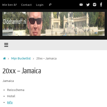
Ga
Zoeken
Wie ben ik?
Contact
Login
Zoeken
naar
naar:
de
inhoud
Home
Mijn Bucketlist
20xx – Jamaica
20xx – Jamaica
Jamaica
Reisschema
Hotel
Info