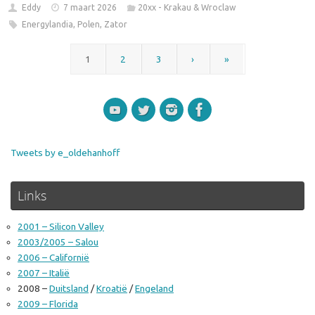
Eddy
7 maart 2026
20xx - Krakau & Wroclaw
Energylandia
,
Polen
,
Zator
1
2
3
›
»
Tweets by e_oldehanhoff
Links
2001 – Silicon Valley
2003/2005 – Salou
2006 – Californië
2007 – Italië
2008 –
Duitsland
/
Kroatië
/
Engeland
2009 – Florida