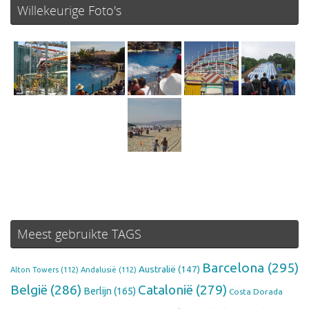
Willekeurige Foto's
Meest gebruikte TAGS
Barcelona
(295)
Australië
(147)
Alton Towers
(112)
Andalusië
(112)
België
(286)
Catalonië
(279)
Berlijn
(165)
Costa Dorada