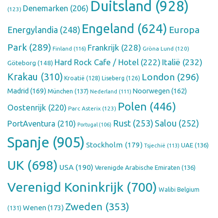
Duitsland
(928)
Denemarken
(206)
(123)
Engeland
(624)
Europa
Energylandia
(248)
Park
(289)
Frankrijk
(228)
Finland
(116)
Gröna Lund
(120)
Hard Rock Cafe / Hotel
(222)
Italië
(232)
Göteborg
(148)
Krakau
(310)
London
(296)
Kroatië
(128)
Liseberg
(126)
Madrid
(169)
Noorwegen
(162)
München
(137)
Nederland
(111)
Polen
(446)
Oostenrijk
(220)
Parc Asterix
(123)
Rust
(253)
Salou
(252)
PortAventura
(210)
Portugal
(106)
Spanje
(905)
Stockholm
(179)
UAE
(136)
Tsjechië
(113)
UK
(698)
USA
(190)
Verenigde Arabische Emiraten
(136)
Verenigd Koninkrijk
(700)
Walibi Belgium
Zweden
(353)
Wenen
(173)
(131)