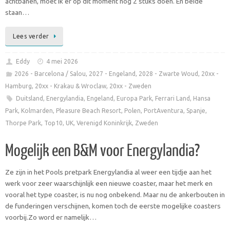
achtbanen, moet ik er op dit moment nog 2 stuks doen. En beide
staan…
Lees verder
Eddy
4 mei 2026
2026 - Barcelona / Salou
,
2027 - Engeland
,
2028 - Zwarte Woud
,
20xx -
Hamburg
,
20xx - Krakau & Wroclaw
,
20xx - Zweden
Duitsland
,
Energylandia
,
Engeland
,
Europa Park
,
Ferrari Land
,
Hansa
Park
,
Kolmarden
,
Pleasure Beach Resort
,
Polen
,
PortAventura
,
Spanje
,
Thorpe Park
,
Top10
,
UK
,
Verenigd Koninkrijk
,
Zweden
Mogelijk een B&M voor Energylandia?
Ze zijn in het Pools pretpark Energylandia al weer een tijdje aan het
werk voor zeer waarschijnlijk een nieuwe coaster, maar het merk en
vooral het type coaster, is nu nog onbekend. Maar nu de ankerbouten in
de funderingen verschijnen, komen toch de eerste mogelijke coasters
voorbij.Zo word er namelijk…