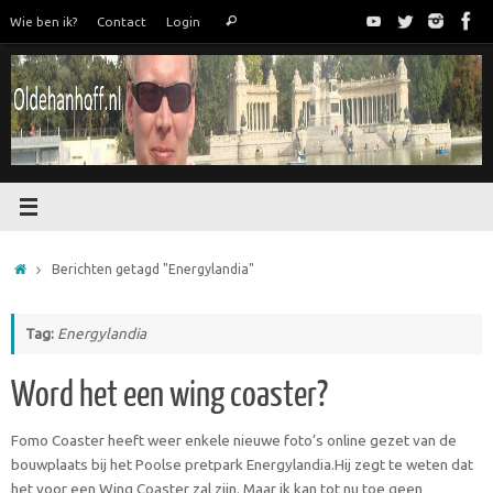
Ga
Zoeken
Wie ben ik?
Contact
Login
Zoeken
naar
naar:
de
inhoud
Home
Berichten getagd "Energylandia"
Tag:
Energylandia
Word het een wing coaster?
Fomo Coaster heeft weer enkele nieuwe foto’s online gezet van de
bouwplaats bij het Poolse pretpark Energylandia.Hij zegt te weten dat
het voor een Wing Coaster zal zijn. Maar ik kan tot nu toe geen