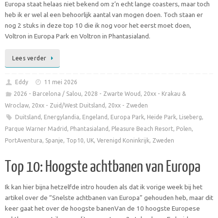
Europa staat helaas niet bekend om z’n echt lange coasters, maar toch
heb ik er wel al een behoorlijk aantal van mogen doen. Toch staan er
nog 2 stuks in deze top 10 die ik nog voor het eerst moet doen,
Voltron in Europa Park en Voltron in Phantasialand.
Lees verder
Eddy
11 mei 2026
2026 - Barcelona / Salou
,
2028 - Zwarte Woud
,
20xx - Krakau &
Wroclaw
,
20xx - Zuid/West Duitsland
,
20xx - Zweden
Duitsland
,
Energylandia
,
Engeland
,
Europa Park
,
Heide Park
,
Liseberg
,
Parque Warner Madrid
,
Phantasialand
,
Pleasure Beach Resort
,
Polen
,
PortAventura
,
Spanje
,
Top10
,
UK
,
Verenigd Koninkrijk
,
Zweden
Top 10: Hoogste achtbanen van Europa
Ik kan hier bijna hetzelfde intro houden als dat ik vorige week bij het
artikel over de “Snelste achtbanen van Europa” gehouden heb, maar dit
keer gaat het over de hoogste banenVan de 10 hoogste Europese