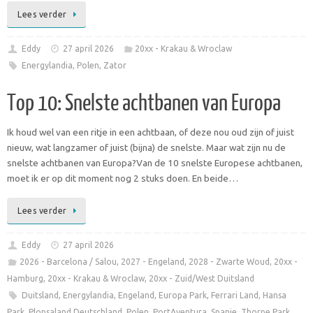
Lees verder
Eddy
27 april 2026
20xx - Krakau & Wroclaw
Energylandia
,
Polen
,
Zator
Top 10: Snelste achtbanen van Europa
Ik houd wel van een ritje in een achtbaan, of deze nou oud zijn of juist
nieuw, wat langzamer of juist (bijna) de snelste. Maar wat zijn nu de
snelste achtbanen van Europa?Van de 10 snelste Europese achtbanen,
moet ik er op dit moment nog 2 stuks doen. En beide…
Lees verder
Eddy
27 april 2026
2026 - Barcelona / Salou
,
2027 - Engeland
,
2028 - Zwarte Woud
,
20xx -
Hamburg
,
20xx - Krakau & Wroclaw
,
20xx - Zuid/West Duitsland
Duitsland
,
Energylandia
,
Engeland
,
Europa Park
,
Ferrari Land
,
Hansa
Park
,
Plopsaland Deutschland
,
Polen
,
PortAventura
,
Spanje
,
Thorpe Park
,