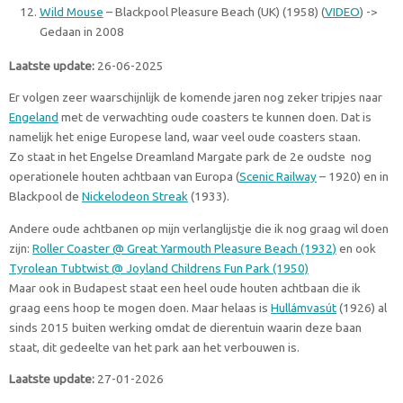
Wild Mouse
– Blackpool Pleasure Beach (UK) (1958) (
VIDEO
) ->
Gedaan in 2008
Laatste update:
26-06-2025
Er volgen zeer waarschijnlijk de komende jaren nog zeker tripjes naar
Engeland
met de verwachting oude coasters te kunnen doen. Dat is
namelijk het enige Europese land, waar veel oude coasters staan.
Zo staat in het Engelse Dreamland Margate park de 2e oudste nog
operationele houten achtbaan van Europa (
Scenic Railway
– 1920) en in
Blackpool de
Nickelodeon Streak
(1933).
Andere oude achtbanen op mijn verlanglijstje die ik nog graag wil doen
zijn:
Roller Coaster @ Great Yarmouth Pleasure Beach (1932)
en ook
Tyrolean Tubtwist @ Joyland Childrens Fun Park (1950)
Maar ook in Budapest staat een heel oude houten achtbaan die ik
graag eens hoop te mogen doen. Maar helaas is
Hullámvasút
(1926) al
sinds 2015 buiten werking omdat de dierentuin waarin deze baan
staat, dit gedeelte van het park aan het verbouwen is.
Laatste update:
27-01-2026