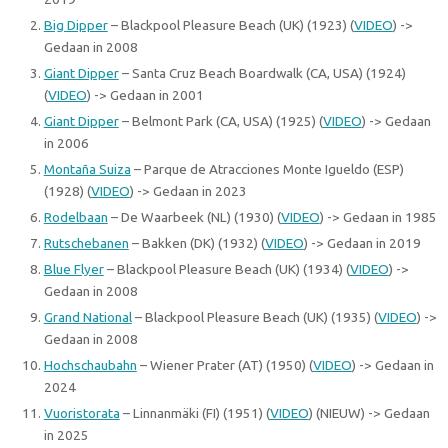
Big Dipper
– Blackpool Pleasure Beach (UK) (1923) (
VIDEO
) ->
Gedaan in 2008
Giant Dipper
– Santa Cruz Beach Boardwalk (CA, USA) (1924)
(
VIDEO
) -> Gedaan in 2001
Giant Dipper
– Belmont Park (CA, USA) (1925) (
VIDEO
) -> Gedaan
in 2006
Montaña Suiza
– Parque de Atracciones Monte Igueldo (ESP)
(1928) (
VIDEO
) -> Gedaan in 2023
Rodelbaan
– De Waarbeek (NL) (1930) (
VIDEO
) -> Gedaan in 1985
Rutschebanen
– Bakken (DK) (1932) (
VIDEO
) -> Gedaan in 2019
Blue Flyer
– Blackpool Pleasure Beach (UK) (1934) (
VIDEO
) ->
Gedaan in 2008
Grand National
– Blackpool Pleasure Beach (UK) (1935) (
VIDEO
) ->
Gedaan in 2008
Hochschaubahn
– Wiener Prater (AT) (1950) (
VIDEO
) -> Gedaan in
2024
Vuoristorata
– Linnanmäki (FI) (1951) (
VIDEO
) (NIEUW) -> Gedaan
in 2025