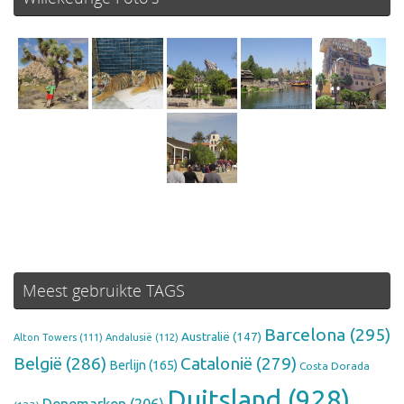
Meest gebruikte TAGS
Barcelona
(295)
Australië
(147)
Alton Towers
(111)
Andalusië
(112)
België
(286)
Catalonië
(279)
Berlijn
(165)
Costa Dorada
Duitsland
(928)
Denemarken
(206)