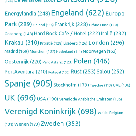
(123)
Engeland
(622)
Europa
Energylandia
(248)
Park
(289)
Frankrijk
(228)
Finland
(116)
Gröna Lund
(120)
Hard Rock Cafe / Hotel
(222)
Italië
(232)
Göteborg
(148)
Krakau
(310)
London
(296)
Kroatië
(128)
Liseberg
(126)
Madrid
(169)
Noorwegen
(162)
München
(137)
Nederland
(111)
Polen
(446)
Oostenrijk
(220)
Parc Asterix
(123)
Rust
(253)
Salou
(252)
PortAventura
(210)
Portugal
(106)
Spanje
(905)
Stockholm
(179)
UAE
(136)
Tsjechië
(113)
UK
(696)
USA
(190)
Verenigde Arabische Emiraten
(136)
Verenigd Koninkrijk
(698)
Walibi Belgium
Zweden
(353)
Wenen
(173)
(131)