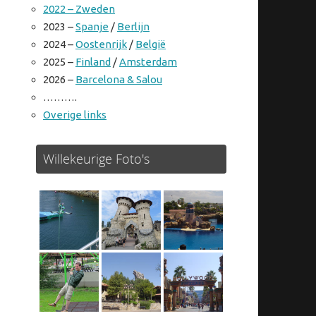
2022 – Zweden
2023 –
Spanje
/
Berlijn
2024 –
Oostenrijk
/
België
2025 –
Finland
/
Amsterdam
2026 –
Barcelona & Salou
……….
Overige links
Willekeurige Foto's