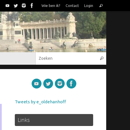
Zoeken
Wie ben ik?
Contact
Login
Zoeken
naar:
Zoeken naar
Zoeken
Tweets by e_oldehanhoff
Links