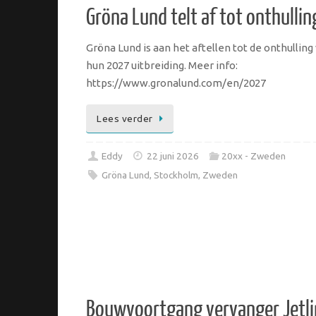
Gröna Lund telt af tot onthullin
Gröna Lund is aan het aftellen tot de onthulling
hun 2027 uitbreiding. Meer info:
https://www.gronalund.com/en/2027
Lees verder
Eddy
22 juni 2026
20xx - Zweden
Gröna Lund
,
Stockholm
,
Zweden
Bouwvoortgang vervanger Jetli