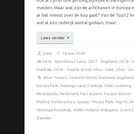
ook al zijn er ook genoeg pijnlijke ervaringen te
melden. Maar wat zijn de achtbanen in Europa 
je het meest over de kop gaat? Van de Top12 he
wel al een redelijk aantal gedaan, maar…
Lees verder
Eddy
18 mei 2026
2026 - Barcelona / Salou
,
2027 - Engeland
,
2028 - 
Frankrijk
,
2028 - Zwarte Woud
,
20xx - Italië
,
20xx - Z
Alton Towers
,
Cinecittà World
,
Duitsland
,
Engeland
Europa Park
,
Flamingo Land
,
Frankrijk
,
Italië
,
Liseberg
,
Mirabilandia
,
Nederland
,
Parc Asterix
,
Parque Warner
Madrid
,
PortAventura
,
Spanje
,
Thorpe Park
,
Top10
,
UK
Verenigd Koninkrijk
,
Walibi Holland
,
Walygator Grand E
Zweden