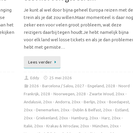
anging
Je kunt al wel door bijna geheel Europa reizen met de
dse
trein als je dat zou willen.Maar momenteel is daar no
aan het
zeker een voor velen groot probleem, wat deze
ekijken
reizigers daarbij tegen houdt.Je hebt namelijk bijna
voor elk land wel losse tickets en als je dan probleme
hebt met gemiste…
Lees verder
Eddy
25 mei 2026
2026 - Barcelona / Salou
,
2027 - Engeland
,
2028 - Noord
Frankrijk
,
2028 - Noorwegen
,
2028 - Zwarte Woud
,
20xx -
Andalusië
,
20xx - Andorra
,
20xx - Berlijn
,
20xx - Boedapest
,
20xx - Denemarken
,
20xx - Dublin & Belfast
,
20xx - Estland
,
20xx - Griekenland
,
20xx - Hamburg
,
20xx - Harz
,
20xx -
Italië
,
20xx - Krakau & Wroclaw
,
20xx - München
,
20xx -