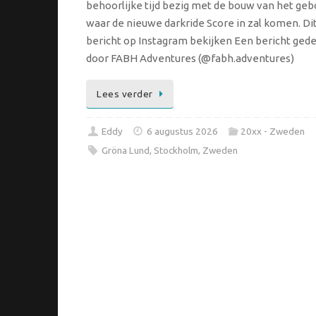
behoorlijke tijd bezig met de bouw van het ge
waar de nieuwe darkride Score in zal komen. Di
bericht op Instagram bekijken Een bericht ged
door FABH Adventures (@fabh.adventures)
Lees verder
Eddy
6 augustus 2026
20xx - Zweden
Gröna Lund
,
Stockholm
,
Zweden