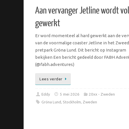
Aan vervanger Jetline wordt vo
gewerkt
Er word momenteel al hard gewerkt aan de ve
van de voormalige coaster Jetline in het Zwee
pretpark Gröna Lund. Dit bericht op Instagram
bekijken Een bericht gedeeld door FABH Adven
(@fabh.adventures)
Lees verder
Eddy
5 mei 2026
20xx - Zweden
Gröna Lund
,
Stockholm
,
Zweden