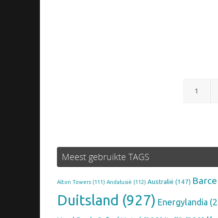
1
Meest gebruikte TAGS
Barce
Australië
(147)
Alton Towers
(111)
Andalusië
(112)
Duitsland
(927)
Energylandia
(2