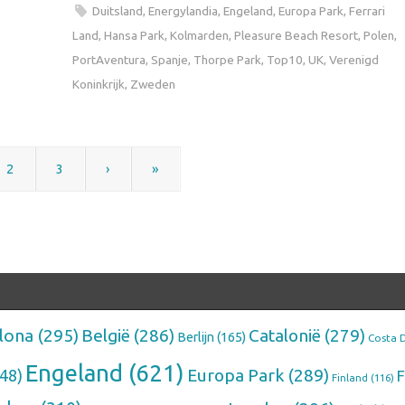
Duitsland
,
Energylandia
,
Engeland
,
Europa Park
,
Ferrari
Land
,
Hansa Park
,
Kolmarden
,
Pleasure Beach Resort
,
Polen
,
PortAventura
,
Spanje
,
Thorpe Park
,
Top10
,
UK
,
Verenigd
Koninkrijk
,
Zweden
2
3
›
»
lona
(295)
België
(286)
Catalonië
(279)
Berlijn
(165)
Costa 
Engeland
(621)
Europa Park
(289)
48)
F
Finland
(116)