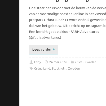
Hoe staat het ervoor met de bouw van de verv
van de voormalige coaster Jetline in het Zwee
pretpark Gröna Lund? Er word er druk gewerkt 
dak van het gebouw. Dit bericht op Instagram b
Een bericht gedeeld door FABH Adventures
(@fabh.adventures)
Lees verder
Eddy
26 mei 2026
20xx - Zweden
Gröna Lund
,
Stockholm
,
Zweden