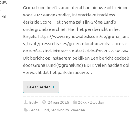
bouw
Gröna Lund heeft vanochtend hun nieuwe uitbreiding
t
voor 2027 aangekondigt, interactieve trackless
eeld
darkride Score! Het thema zal zijn Gröna Lund’s
ondergrondse archief. Hier het persbericht in het
Engels: https://www.mynewsdesk.com/se/grona_lun
s_tivoli/pressreleases/groena-lund-unveils-score-a-
one-of-a-kind-interactive-dark-ride-for-2027-345584
Dit bericht op Instagram bekijken Een bericht gedeel
door Gröna Lund (@gronalund) EDIT: Velen hadden oo
verwacht dat het park de nieuwe…
Lees verder
Eddy
24 juni 2026
20xx - Zweden
Gröna Lund
,
Stockholm
,
Zweden