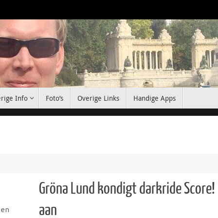
rige Info
Foto’s
Overige Links
Handige Apps
Gröna Lund kondigt darkride Score!
aan
een