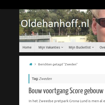
Ga
naar
de
inhoud
Ga
Home
Mijn Vakanties
Mijn Bucketlist
Ove
naar
de
inhoud
Home
Berichten getagd "Zweden"
Tag:
Zweden
Bouw voortgang Score gebouw
In het Zweedse pretpark Grona Lund is men al 