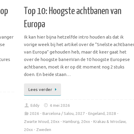
lop
Top 10: Hoogste achtbanen van
Europa
rvanger
Ik kan hier bijna hetzelfde intro houden als dat ik
dse
vorige week bij het artikel over de “Snelste achtbane
van Europa” gehouden heb, maar dit keer gaat het
tures
over de hoogste banenVan de 10 hoogste Europese
achtbanen, moet ik er op dit moment nog 2 stuks
doen. En beide staan…
Lees verder
Eddy
4 mei 2026
2026 - Barcelona / Salou
,
2027 - Engeland
,
2028 -
Zwarte Woud
,
20xx - Hamburg
,
20xx - Krakau & Wroclaw
,
20xx - Zweden