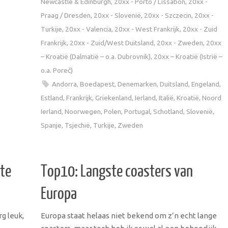
Newcastle & Edinburgh
,
20xx - Porto / Lissabon
,
20xx -
Praag / Dresden
,
20xx - Slovenië
,
20xx - Szczecin
,
20xx -
Turkije
,
20xx - Valencia
,
20xx - West Frankrijk
,
20xx - Zuid
Frankrijk
,
20xx - Zuid/West Duitsland
,
20xx - Zweden
,
20xx
– Kroatië (Dalmatië – o.a. Dubrovnik)
,
20xx – Kroatië (Istrië –
o.a. Poreč)
Andorra
,
Boedapest
,
Denemarken
,
Duitsland
,
Engeland
,
Estland
,
Frankrijk
,
Griekenland
,
Ierland
,
Italië
,
Kroatië
,
Noord
Ierland
,
Noorwegen
,
Polen
,
Portugal
,
Schotland
,
Slovenië
,
Spanje
,
Tsjechië
,
Turkije
,
Zweden
te
Top10: Langste coasters van
Europa
rg leuk,
Europa staat helaas niet bekend om z’n echt lange