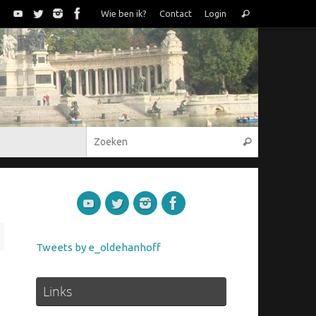
Zoeken
Wie ben ik?
Contact
Login
Zoeken
naar:
Zoeken naar
Zoeken
Tweets by e_oldehanhoff
Links