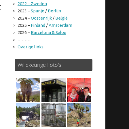
2022 – Zweden
t
2023 –
Spanje
/
Berlijn
2024 –
Oostenrijk
/
België
2025 –
Finland
/
Amsterdam
2026 –
Barcelona & Salou
……….
Overige links
Willekeurige Foto's