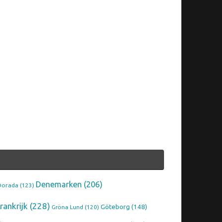
Denemarken
(206)
Dorada
(123)
rankrijk
(228)
Göteborg
(148)
Gröna Lund
(120)