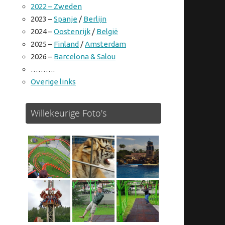
2022 – Zweden
2023 –
Spanje
/
Berlijn
2024 –
Oostenrijk
/
België
2025 –
Finland
/
Amsterdam
2026 –
Barcelona & Salou
……….
Overige links
Willekeurige Foto's