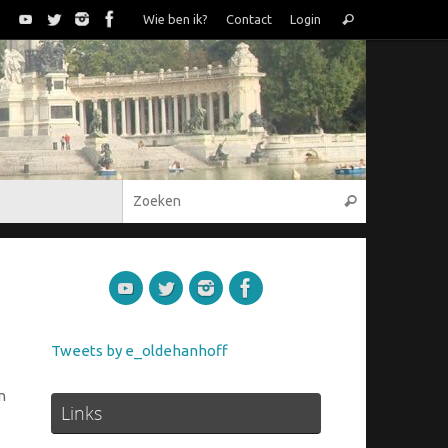
Zoeken
Wie ben ik?
Contact
Login
Zoeken
naar:
Zoeken naar
Zoeken
Tweets by e_oldehanhoff
n
Links