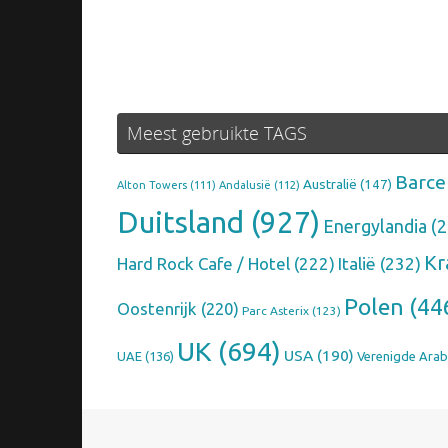
Meest gebruikte TAGS
Barce
Australië
(147)
Alton Towers
(111)
Andalusië
(112)
Duitsland
(927)
Energylandia
(2
Kr
Hard Rock Cafe / Hotel
(222)
Italië
(232)
Polen
(44
Oostenrijk
(220)
Parc Asterix
(123)
UK
(694)
USA
(190)
UAE
(136)
Verenigde Arab