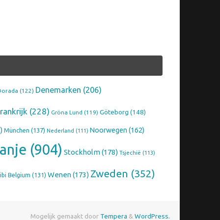
Denemarken
(206)
Dorada
(122)
rankrijk
(228)
Göteborg
(148)
Gröna Lund
(119)
)
Noorwegen
(162)
München
(137)
Nederland
(111)
anje
(904)
Stockholm
(178)
Tsjechië
(113)
Zweden
(352)
Wenen
(173)
ibi Belgium
(131)
Mogelijk gemaakt door
Tempera
&
WordPress.