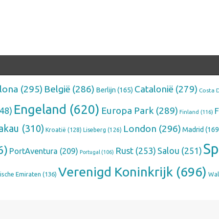
lona
(295)
België
(286)
Catalonië
(279)
Berlijn
(165)
Costa 
Engeland
(620)
Europa Park
(289)
48)
F
Finland
(116)
akau
(310)
London
(296)
Madrid
(169
Kroatië
(128)
Liseberg
(126)
Sp
6)
Rust
(253)
Salou
(251)
PortAventura
(209)
Portugal
(106)
Verenigd Koninkrijk
(696)
ische Emiraten
(136)
Wal