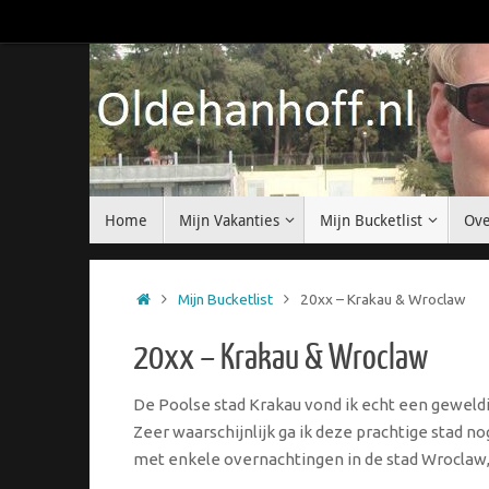
Ga
naar
de
inhoud
Ga
Home
Mijn Vakanties
Mijn Bucketlist
Ove
naar
de
inhoud
Home
Mijn Bucketlist
20xx – Krakau & Wroclaw
20xx – Krakau & Wroclaw
De Poolse stad Krakau vond ik echt een geweld
Zeer waarschijnlijk ga ik deze prachtige stad 
met enkele overnachtingen in de stad Wroclaw,