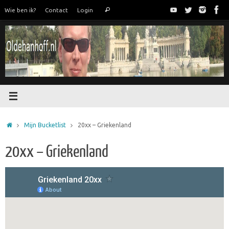
Ga
Zoeken
Wie ben ik?
Contact
Login
Zoeken
naar
naar:
de
inhoud
Home
Mijn Bucketlist
20xx – Griekenland
20xx – Griekenland