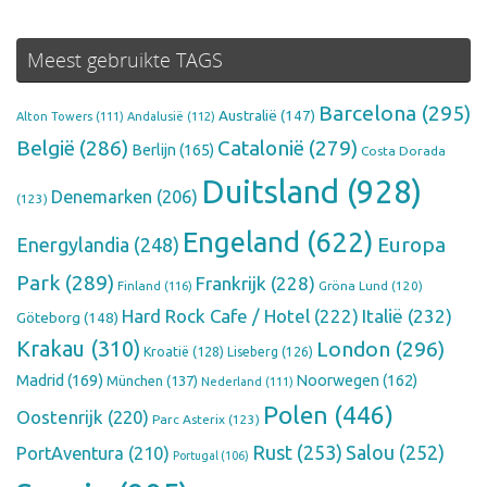
Meest gebruikte TAGS
Barcelona
(295)
Australië
(147)
Alton Towers
(111)
Andalusië
(112)
België
(286)
Catalonië
(279)
Berlijn
(165)
Costa Dorada
Duitsland
(928)
Denemarken
(206)
(123)
Engeland
(622)
Europa
Energylandia
(248)
Park
(289)
Frankrijk
(228)
Finland
(116)
Gröna Lund
(120)
Hard Rock Cafe / Hotel
(222)
Italië
(232)
Göteborg
(148)
Krakau
(310)
London
(296)
Kroatië
(128)
Liseberg
(126)
Madrid
(169)
Noorwegen
(162)
München
(137)
Nederland
(111)
Polen
(446)
Oostenrijk
(220)
Parc Asterix
(123)
Rust
(253)
Salou
(252)
PortAventura
(210)
Portugal
(106)