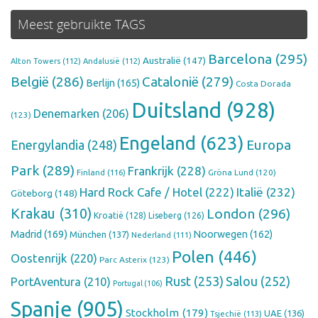
Meest gebruikte TAGS
Barcelona
(295)
Australië
(147)
Alton Towers
(112)
Andalusië
(112)
België
(286)
Catalonië
(279)
Berlijn
(165)
Costa Dorada
Duitsland
(928)
Denemarken
(206)
(123)
Engeland
(623)
Europa
Energylandia
(248)
Park
(289)
Frankrijk
(228)
Finland
(116)
Gröna Lund
(120)
Hard Rock Cafe / Hotel
(222)
Italië
(232)
Göteborg
(148)
Krakau
(310)
London
(296)
Kroatië
(128)
Liseberg
(126)
Madrid
(169)
Noorwegen
(162)
München
(137)
Nederland
(111)
Polen
(446)
Oostenrijk
(220)
Parc Asterix
(123)
Rust
(253)
Salou
(252)
PortAventura
(210)
Portugal
(106)
Spanje
(905)
Stockholm
(179)
UAE
(136)
Tsjechië
(113)