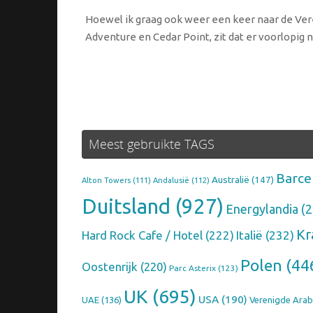
Hoewel ik graag ook weer een keer naar de Vere
Adventure en Cedar Point, zit dat er voorlopig ni
Meest gebruikte TAGS
Barce
Australië
(147)
Alton Towers
(111)
Andalusië
(112)
Duitsland
(927)
Energylandia
(2
Kr
Hard Rock Cafe / Hotel
(222)
Italië
(232)
Polen
(44
Oostenrijk
(220)
Parc Asterix
(123)
UK
(695)
USA
(190)
UAE
(136)
Verenigde Arab