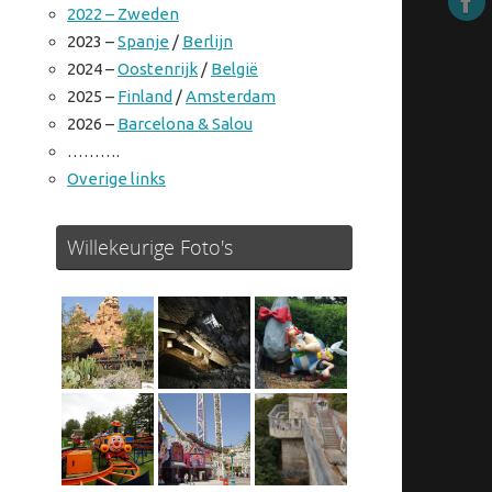
2022 – Zweden
2023 –
Spanje
/
Berlijn
2024 –
Oostenrijk
/
België
2025 –
Finland
/
Amsterdam
2026 –
Barcelona & Salou
……….
Overige links
Willekeurige Foto's