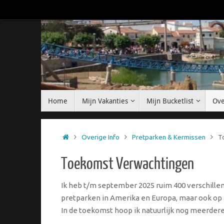
Ga
naar
de
inhoud
Ga
Home
Mijn Vakanties
Mijn Bucketlist
Ove
naar
de
inhoud
Home
Overige Info
Pretparken & Kermissen
T
Toekomst Verwachtingen
Ik heb t/m september 2025 ruim 400 verschille
pretparken in Amerika en Europa, maar ook op 
In de toekomst hoop ik natuurlijk nog meerder