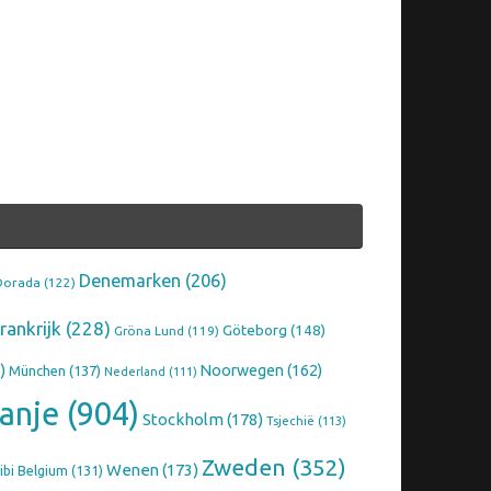
Denemarken
(206)
Dorada
(122)
rankrijk
(228)
Göteborg
(148)
Gröna Lund
(119)
)
Noorwegen
(162)
München
(137)
Nederland
(111)
anje
(904)
Stockholm
(178)
Tsjechië
(113)
Zweden
(352)
Wenen
(173)
ibi Belgium
(131)