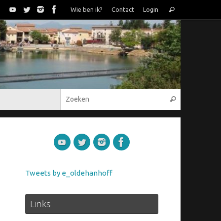
Zoeken
Wie ben ik?
Contact
Login
Zoeken
naar:
Zoeken naar
Zoeken
Tweets by e_oldehanhoff
Links