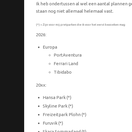
Ik heb ondertussen al wel een aantal plannen
staan nog niet allemaal helemaal vast.
(*) = Zijn voor mij pretparken die ik voor het eerst bezoeken mag
2026:
Europa
PortAventura
Ferrari Land
Tibidabo
20xx:
Hansa Park (*)
Skyline Park (*)
Freizeitpark Plohn (*)
Furuvik (*)
Skara Sommarland (*)