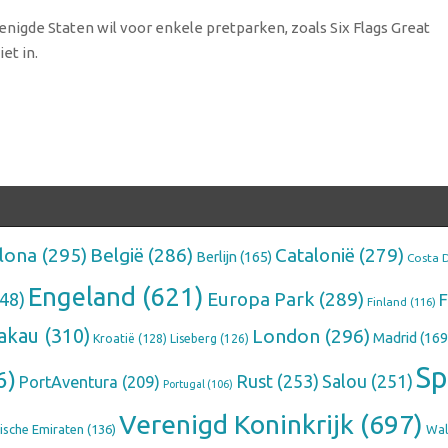
nigde Staten wil voor enkele pretparken, zoals Six Flags Great
et in.
lona
(295)
België
(286)
Catalonië
(279)
Berlijn
(165)
Costa 
Engeland
(621)
Europa Park
(289)
48)
F
Finland
(116)
akau
(310)
London
(296)
Madrid
(169
Kroatië
(128)
Liseberg
(126)
Sp
6)
Rust
(253)
Salou
(251)
PortAventura
(209)
Portugal
(106)
Verenigd Koninkrijk
(697)
ische Emiraten
(136)
Wal