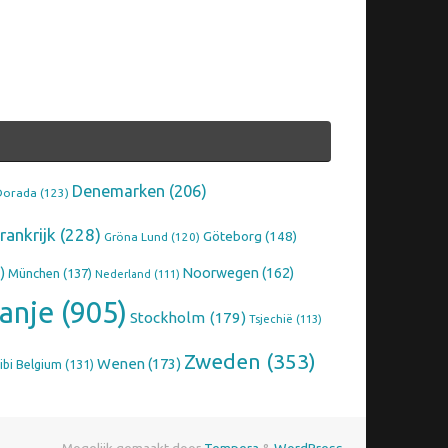
Denemarken
(206)
Dorada
(123)
rankrijk
(228)
Göteborg
(148)
Gröna Lund
(120)
)
Noorwegen
(162)
München
(137)
Nederland
(111)
anje
(905)
Stockholm
(179)
Tsjechië
(113)
Zweden
(353)
Wenen
(173)
ibi Belgium
(131)