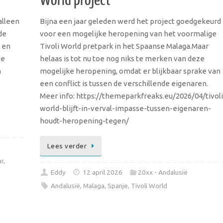
World project
alleen
Bijna een jaar geleden werd het project goedgekeurd
de
voor een mogelijke heropening van het voormalige
 en
Tivoli World pretpark in het Spaanse Malaga.Maar
de
helaas is tot nu toe nog niks te merken van deze
n
mogelijke heropening, omdat er blijkbaar sprake van
een conflict is tussen de verschillende eigenaren.
Meer info: https://themeparkfreaks.eu/2026/04/tivoli
world-blijft-in-verval-impasse-tussen-eigenaren-
houdt-heropening-tegen/
Lees verder
ar
,
Eddy
12 april 2026
20xx - Andalusië
Andalusië
,
Malaga
,
Spanje
,
Tivoli World