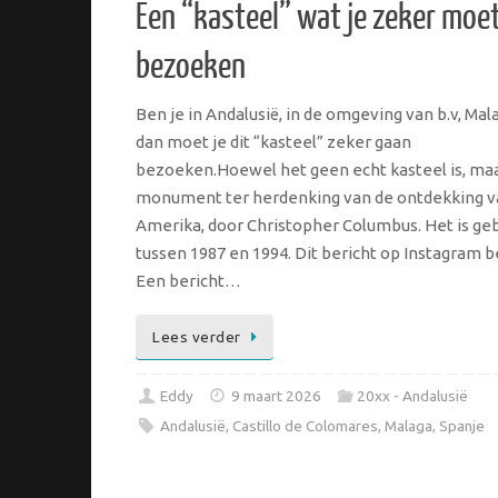
Een “kasteel” wat je zeker moe
bezoeken
Ben je in Andalusië, in de omgeving van b.v, Mal
dan moet je dit “kasteel” zeker gaan
bezoeken.Hoewel het geen echt kasteel is, ma
monument ter herdenking van de ontdekking v
Amerika, door Christopher Columbus. Het is g
tussen 1987 en 1994. Dit bericht op Instagram b
Een bericht…
Lees verder
Eddy
9 maart 2026
20xx - Andalusië
Andalusië
,
Castillo de Colomares
,
Malaga
,
Spanje