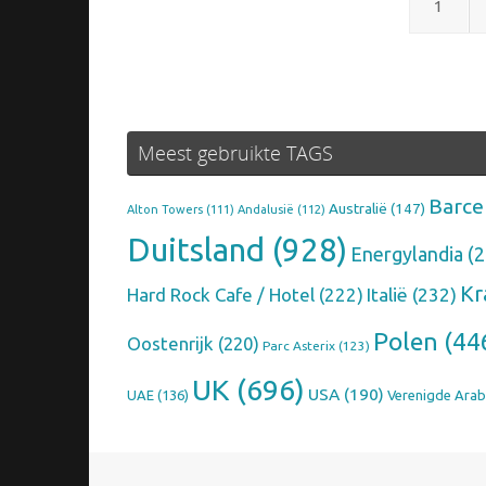
1
Meest gebruikte TAGS
Barce
Australië
(147)
Alton Towers
(111)
Andalusië
(112)
Duitsland
(928)
Energylandia
(2
Kr
Hard Rock Cafe / Hotel
(222)
Italië
(232)
Polen
(44
Oostenrijk
(220)
Parc Asterix
(123)
UK
(696)
USA
(190)
UAE
(136)
Verenigde Arab