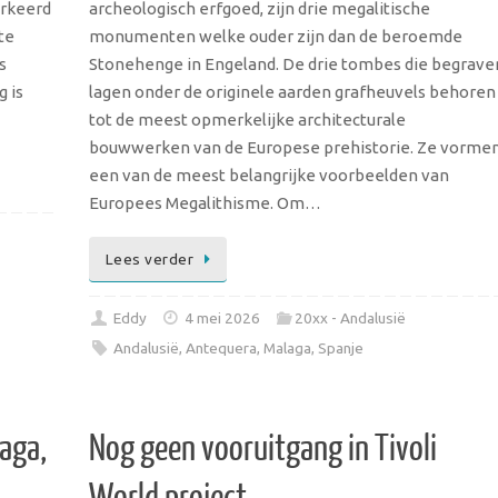
erkeerd
archeologisch erfgoed, zijn drie megalitische
te
monumenten welke ouder zijn dan de beroemde
s
Stonehenge in Engeland. De drie tombes die begrave
g is
lagen onder de originele aarden grafheuvels behoren
tot de meest opmerkelijke architecturale
bouwwerken van de Europese prehistorie. Ze vorme
een van de meest belangrijke voorbeelden van
Europees Megalithisme. Om…
Lees verder
Eddy
4 mei 2026
20xx - Andalusië
Andalusië
,
Antequera
,
Malaga
,
Spanje
aga,
Nog geen vooruitgang in Tivoli