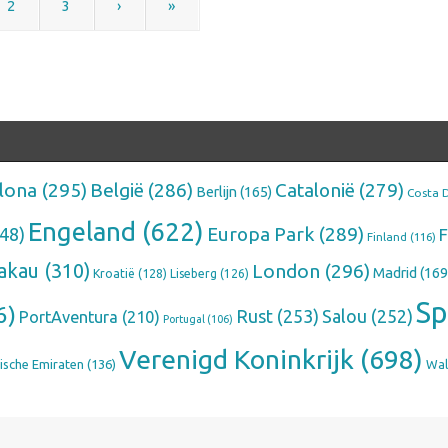
2
3
›
»
lona
(295)
België
(286)
Catalonië
(279)
Berlijn
(165)
Costa 
Engeland
(622)
Europa Park
(289)
48)
F
Finland
(116)
akau
(310)
London
(296)
Madrid
(169
Kroatië
(128)
Liseberg
(126)
Sp
6)
Rust
(253)
Salou
(252)
PortAventura
(210)
Portugal
(106)
Verenigd Koninkrijk
(698)
ische Emiraten
(136)
Wal