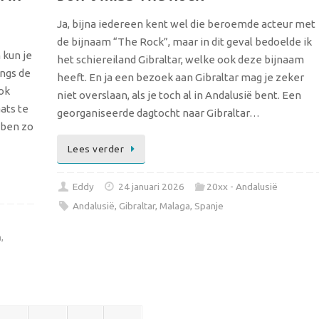
Ja, bijna iedereen kent wel die beroemde acteur met
de bijnaam “The Rock”, maar in dit geval bedoelde ik
 kun je
het schiereiland Gibraltar, welke ook deze bijnaam
angs de
heeft. En ja een bezoek aan Gibraltar mag je zeker
ok
niet overslaan, als je toch al in Andalusië bent. Een
ats te
georganiseerde dagtocht naar Gibraltar…
bben zo
Lees verder
Eddy
24 januari 2026
20xx - Andalusië
Andalusië
,
Gibraltar
,
Malaga
,
Spanje
a
,