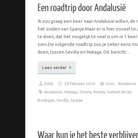
Een roadtrip door Andalusië
Ik zou graag een keer naar Andalusië willen, de r
het zuiden van Spanje.Maar er is hier zoveel te 
te doen, dat het mogelijk te veel is om in 1 keer
zien.De volgende roadtrip zou je zeker eens m
doen, tussen Sevilla en Malaga. Dit bericht…
Lees verder
Eddy
28 februari 2026
20xx - Andalusië
Andalusië
,
Malaga
,
Osuna
,
Ronda
,
Setenil de las
Bodegas
,
Sevilla
,
Spanje
Waar kun je het beste verblijven