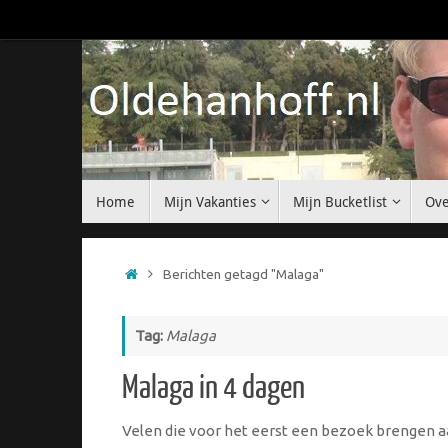
Ga
naar
de
inhoud
Ga
Home
Mijn Vakanties
Mijn Bucketlist
Ove
naar
de
inhoud
Home
Berichten getagd "Malaga"
Tag:
Malaga
Malaga in 4 dagen
Velen die voor het eerst een bezoek brengen a