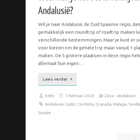
Andalusië?
Wil je naar Andalusië, de Zuid Spaanse regio, dan
gemakkelijk een roundtrip of roadtrip maken l
verschillende bestemmingen. Maar je kunt er o
voor kiezen om de gehele trip maar vanuit 1 pla
maken. De 5 grotere plaatsen in deze regio he
allemaal hun eigen…
Lees verder
Eddy
7 februari 2026
20xx - Andalusië
Andalusië
,
Cadiz
,
Cordoba
,
Granada
,
Malaga
,
Sevill
Spanje