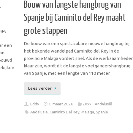
t
Bouw van langste hangbrug van
Spanje bij Caminito del Rey maakt
grote stappen
aga,
De bouw van een spectaculaire nieuwe hangbrug bij
ar een
het bekende wandelpad Caminito del Rey in de
an
provincie Málaga vordert snel. Als de werkzaamhede
ebouwd
klaar zijn, wordt dit de langste voetgangershangbrug
ekijken
van Spanje, met een lengte van 110 meter.
Lees verder
Eddy
8 maart 2026
20xx - Andalusië
Andalusië
,
Caminito Del Rey
,
Malaga
,
Spanje