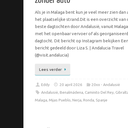
zonder auto
Als je in Malaga bent kun je veel meer zien dan 
het plaatselijke strand.Dit is een overzicht van 
beste dagtochten door Andalusië, vanuit Malaga
met het openbaar vervoer of als georganiseer
dagtocht. Dit bericht op Instagram bekijken Ee
bericht gedeeld door Liza S. | Andalucia Travel
(@visit.andalucia)
Lees verder
Eddy
20 april 2026
20xx - Andalusië
Andalusië
,
Benalmádena
,
Caminito Del Rey
,
Gibralt
Malaga
,
Mijas Pueblo
,
Nerja
,
Ronda
,
Spanje