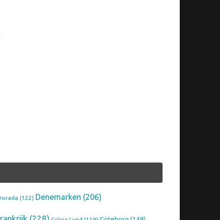
Denemarken
(206)
Dorada
(122)
rankrijk
(228)
Göteborg
(148)
Gröna Lund
(119)