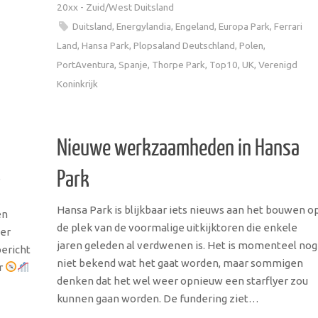
20xx - Zuid/West Duitsland
Duitsland
,
Energylandia
,
Engeland
,
Europa Park
,
Ferrari
Land
,
Hansa Park
,
Plopsaland Deutschland
,
Polen
,
PortAventura
,
Spanje
,
Thorpe Park
,
Top10
,
UK
,
Verenigd
Koninkrijk
Nieuwe werkzaamheden in Hansa
Park
e
Hansa Park is blijkbaar iets nieuws aan het bouwen o
en
de plek van de voormalige uitkijktoren die enkele
eer
jaren geleden al verdwenen is. Het is momenteel nog
bericht
niet bekend wat het gaat worden, maar sommigen
r
denken dat het wel weer opnieuw een starflyer zou
kunnen gaan worden. De fundering ziet…