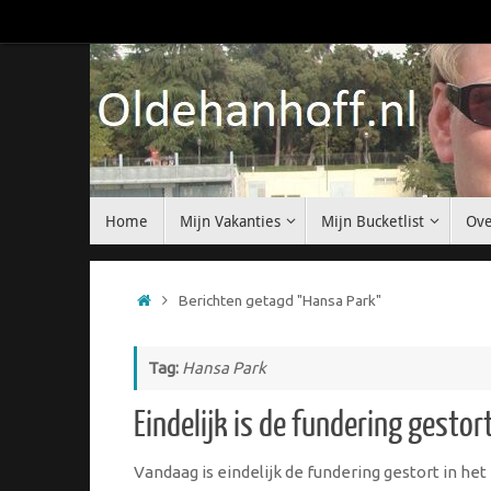
Ga
naar
de
inhoud
Ga
Home
Mijn Vakanties
Mijn Bucketlist
Ove
naar
de
inhoud
Home
Berichten getagd "Hansa Park"
Tag:
Hansa Park
Eindelijk is de fundering gestor
Vandaag is eindelijk de fundering gestort in he