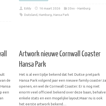
Eddy
16 maart 2026
20xx - Hamburg
Duitsland
,
Hamburg
,
Hansa Park
all
Artwork nieuwe Cornwall Coaster
Hansa Park
ult
Het is al een tijdje bekend dat het Duitse pretpark
 van de
Hansa Park volgend jaar een nieuwe family coaster za
n Hansa
openen, en wel de Cornwall Coaster. Er is nog niet
op een
enorm veel officieel bekend over deze baan, behalve
van
enkele stats en een mogelijke layout.Maar nu is ook
het eerste artwork bekend…