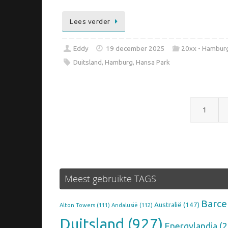
Lees verder
Eddy
19 december 2025
20xx - Hambur
Duitsland
,
Hamburg
,
Hansa Park
1
Meest gebruikte TAGS
Barce
Australië
(147)
Alton Towers
(111)
Andalusië
(112)
Duitsland
(927)
Energylandia
(2