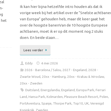
zal
Ik kan hier bijna hetzelfde intro houden als dat ik
n-
vorige week bij het artikel over de “Snelste achtbane
og
van Europa” gehouden heb, maar dit keer gaat het
 het
over de hoogste banenVan de 10 hoogste Europese
achtbanen, moet ik er op dit moment nog 2 stuks
doen. En beide staan…
Lees verder
Eddy
4 mei 2026
2026 - Barcelona / Salou
,
2027 - Engeland
,
2028 -
Zwarte Woud
,
20xx - Hamburg
,
20xx - Krakau & Wroclaw
,
20xx - Zweden
Duitsland
,
Energylandia
,
Engeland
,
Europa Park
,
Ferrari
Land
,
Hansa Park
,
Kolmarden
,
Pleasure Beach Resort
,
Polen
,
PortAventura
,
Spanje
,
Thorpe Park
,
Top10
,
UK
,
Verenigd
Koninkrijk
,
Zweden