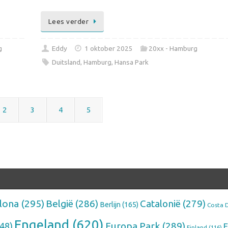
Lees verder
g
Eddy
1 oktober 2025
20xx - Hamburg
Duitsland
,
Hamburg
,
Hansa Park
2
3
4
5
lona
(295)
België
(286)
Catalonië
(279)
Berlijn
(165)
Costa 
Engeland
(620)
Europa Park
(289)
48)
F
Finland
(116)