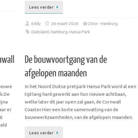
Lees verder
Eddy
26 maart 2026
20xx - Hamburg
Duitsland
,
Hamburg
,
Hansa Park
nwall
De bouwvoortgang van de
afgelopen maanden
nieuwe
In het Noord Duitse pretpark Hansa Park word al een
rk.De
tijd lang hard gewerkt aan hun nieuwe achtbaan,
ijna
welke later dit jaar open zal gaan, de Cornwall
aar er
Coaster.Hier een korte samenvatting van de
it
bouwwerkzaamheden, van de afgelopen maanden.
eeld
Lees verder