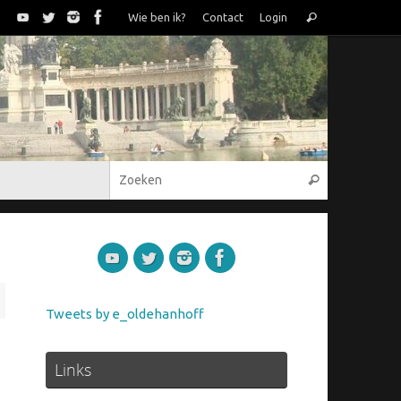
Zoeken
Wie ben ik?
Contact
Login
Zoeken
naar:
Zoeken naar
Zoeken
Tweets by e_oldehanhoff
Links