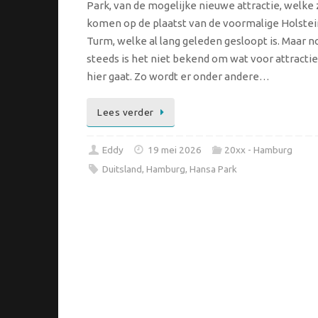
Park, van de mogelijke nieuwe attractie, welke 
komen op de plaatst van de voormalige Holstei
Turm, welke al lang geleden gesloopt is. Maar n
steeds is het niet bekend om wat voor attractie
hier gaat. Zo wordt er onder andere…
Lees verder
Eddy
19 mei 2026
20xx - Hamburg
Duitsland
,
Hamburg
,
Hansa Park