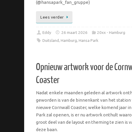
(@hansapark_fan_gruppe)
Lees verder
Eddy
26 maart 2026
20xx - Hamburg
Duitsland
,
Hamburg
,
Hansa Park
Opnieuw artwork voor de Cornw
Coaster
Nadat enkele maanden geleden al artwork onth
geworden is van de binnenkant van het station
nieuwe Cornwall Coaster, welke komend jaar i
Park zal openen, is er nu artwork onthult waar
groot deel van de layout en theming te zien is 
deze baan.