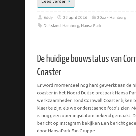
Lees verder
Eddy
23 april 2026
20xx - Hamburg
Duitsland
,
Hamburg
,
Hansa Park
De huidige bouwstatus van Cor
Coaster
Er word momenteel nog hard gewerkt aan de 
coaster in het Noord Duitse pretpark Hansa Pa
werkzaamheden rond Cornwall Coaster lijken b
klaar te zijn, als we onderstaande foto’s zien. M
is nog geen openingsdatum bekend gemaakt. D
bericht op Instagram bekijken Een bericht ged
door HansaPark.Fan.Gruppe