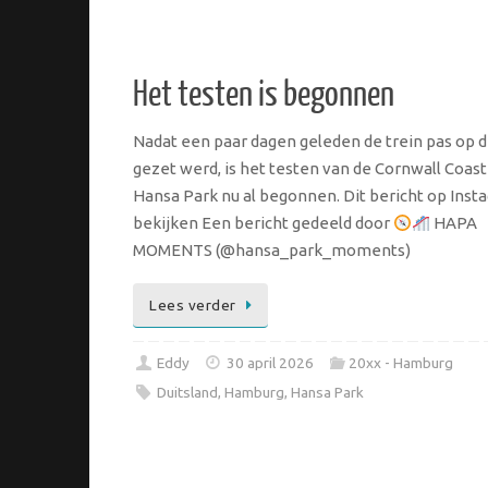
Het testen is begonnen
Nadat een paar dagen geleden de trein pas op 
gezet werd, is het testen van de Cornwall Coast
Hansa Park nu al begonnen. Dit bericht op Inst
bekijken Een bericht gedeeld door
HAPA
MOMENTS (@hansa_park_moments)
Lees verder
Eddy
30 april 2026
20xx - Hamburg
Duitsland
,
Hamburg
,
Hansa Park