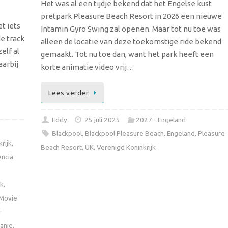
Het was al een tijdje bekend dat het Engelse kust
pretpark Pleasure Beach Resort in 2026 een nieuwe
et iets
Intamin Gyro Swing zal openen. Maar tot nu toe was
e track
alleen de locatie van deze toekomstige ride bekend
elf al
gemaakt. Tot nu toe dan, want het park heeft een
aarbij
korte animatie video vrij…
Lees verder
Eddy
25 juli 2025
2027 - Engeland
Blackpool
,
Blackpool Pleasure Beach
,
Engeland
,
Pleasure
rijk
,
Beach Resort
,
UK
,
Verenigd Koninkrijk
encia
jk
,
Movie
r
anje
,