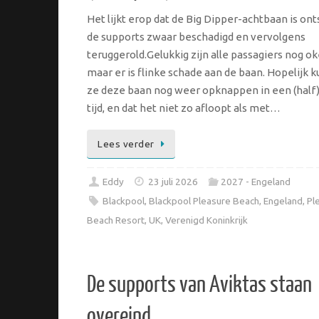
Het lijkt erop dat de Big Dipper-achtbaan is on
de supports zwaar beschadigd en vervolgens
teruggerold.Gelukkig zijn alle passagiers nog ok
maar er is flinke schade aan de baan. Hopelijk 
ze deze baan nog weer opknappen in een (half)
tijd, en dat het niet zo afloopt als met…
Lees verder
Eddy
23 juli 2026
2027 - Engeland
Blackpool
,
Blackpool Pleasure Beach
,
Engeland
,
Pl
Beach Resort
,
UK
,
Verenigd Koninkrijk
De supports van Aviktas staan
overeind