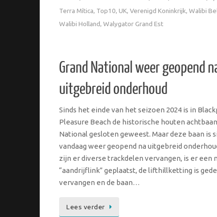
Terra Mítica
,
Top10
,
UK
,
Verenigd Koninkrijk
,
Walibi Be
Walibi Holland
,
Walygator Grand Est
Grand National weer geopend n
uitgebreid onderhoud
Sinds het einde van het seizoen 2024 is in Blac
Pleasure Beach de historische houten achtbaa
National gesloten geweest. Maar deze baan is s
vandaag weer geopend na uitgebreid onderhou
zijn er diverse trackdelen vervangen, is er een
“aandrijflink” geplaatst, de lifthillketting is gede
vervangen en de baan…
Lees verder