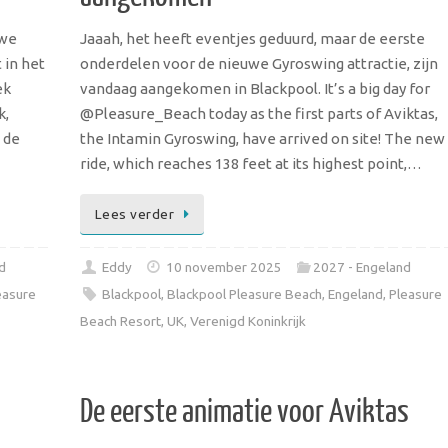
uwe
Jaaah, het heeft eventjes geduurd, maar de eerste
 in het
onderdelen voor de nieuwe Gyroswing attractie, zijn
ek
vandaag aangekomen in Blackpool. It’s a big day for
k,
@Pleasure_Beach today as the first parts of Aviktas,
 de
the Intamin Gyroswing, have arrived on site! The new
ride, which reaches 138 feet at its highest point,…
Lees verder
d
Eddy
10 november 2025
2027 - Engeland
easure
Blackpool
,
Blackpool Pleasure Beach
,
Engeland
,
Pleasure
Beach Resort
,
UK
,
Verenigd Koninkrijk
De eerste animatie voor Aviktas