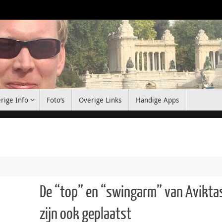
rige Info
Foto’s
Overige Links
Handige Apps
De “top” en “swingarm” van Avikta
zijn ook geplaatst