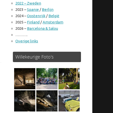
2022 – Zweden
2023 –
Spanje
/
Berlijn
2024 –
Oostenrijk
/
België
2025 –
Finland
/
Amsterdam
2026 –
Barcelona & Salou
……….
Overige links
Willekeurige Foto's