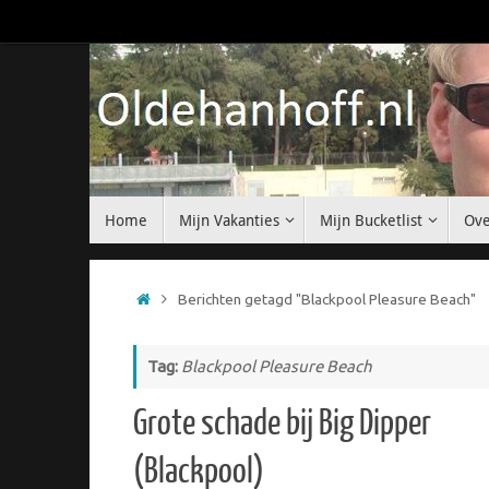
Ga
naar
de
inhoud
Ga
Home
Mijn Vakanties
Mijn Bucketlist
Ove
naar
de
inhoud
Home
Berichten getagd "Blackpool Pleasure Beach"
Tag:
Blackpool Pleasure Beach
Grote schade bij Big Dipper
(Blackpool)