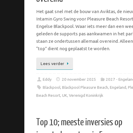
Het gaat snel met de bouw van Aviktas, de nie
Intamin Gyro Swing voor Pleasure Beach Resort
Engelse Blackpool. Waar iets meer dan een we
geleden de supports pas aankwamen in het par
staan ze ondertussen allemaal overeind. Alleen
“top” dient nog geplaatst te worden.
Lees verder
Eddy
20 november 2025
2027 - Engelan
Blackpool
,
Blackpool Pleasure Beach
,
Engeland
,
Pl
Beach Resort
,
UK
,
Verenigd Koninkrijk
Top 10; meeste inversies op