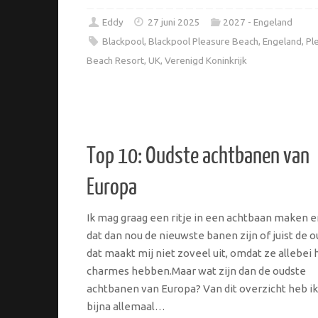
Eddy
27 juni 2025
2027 - Engeland
Blackpool
,
Blackpool Pleasure Beach
,
Engeland
,
Pl
Beach Resort
,
UK
,
Verenigd Koninkrijk
Top 10: Oudste achtbanen van
Europa
Ik mag graag een ritje in een achtbaan maken e
dat dan nou de nieuwste banen zijn of juist de o
dat maakt mij niet zoveel uit, omdat ze allebei 
charmes hebben.Maar wat zijn dan de oudste
achtbanen van Europa? Van dit overzicht heb ik
bijna allemaal…