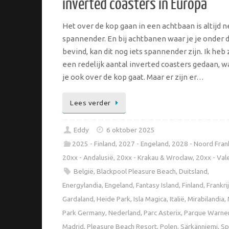
inverted coasters in Europa
Het over de kop gaan in een achtbaan is altijd n
spannender. En bij achtbanen waar je je onder d
bevind, kan dit nog iets spannender zijn. Ik heb z
een redelijk aantal inverted coasters gedaan, w
je ook over de kop gaat. Maar er zijn er…
Lees verder
Eddy
6 oktober 2025
2025 - Finland
,
2027 - Engeland
,
2028 - Noord Frank
20xx - Andalusië
,
20xx - Krakau & Wroclaw
,
20xx - Val
België
,
Blackpool Pleasure Beach
,
Duitsland
,
Energylandia
,
Engeland
,
Fantasy Island
,
Finland
,
Frankri
Gardaland
,
Heide Park
,
Isla Magica
,
Italië
,
Mirabilandia
,
Park Germany
,
Nederland
,
Parc Asterix
,
Parque Warne
Madrid
,
Pleasure Beach Resort
,
Polen
,
Särkänniemi
,
Sp