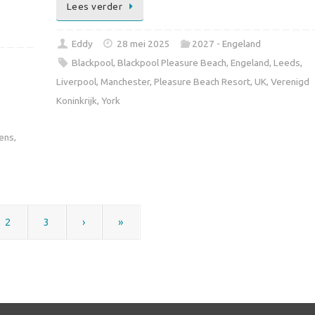
Lees verder
Eddy
28 mei 2025
2027 - Engeland
Blackpool
,
Blackpool Pleasure Beach
,
Engeland
,
Leeds
,
Liverpool
,
Manchester
,
Pleasure Beach Resort
,
UK
,
Verenigd
Koninkrijk
,
York
dens
,
2
3
›
»