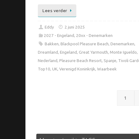
Lees verder
Eddy
2 juni 2025
2027 - Engeland
,
20xx - Denemarken
Bakken
,
Blackpool Pleasure Beach
,
Denemarken
,
Dreamland
,
Engeland
,
Great Yarmouth
,
Monte Igueldo
,
Nederland
,
Pleasure Beach Resort
,
Spanje
,
Tivoli Gar
Top10
,
UK
,
Verenigd Koninkrijk
,
Waarbeek
1