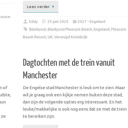
Lees verder
easure
Eddy
25 juni 2025
2027 - Engeland
Blackpool
,
Blackpool Pleasure Beach
,
Engeland
,
Pleasure
Beach Resort
,
UK
,
Verenigd Koninkrijk
Dagtochten met de trein vanuit
Manchester
n of
De Engelse stad Manchester is leuk om te zien. Maar
udste,
wil je graag ook een kijkje nemen buiten deze stad,
hun
dan zijn de volgende opties erg interessant. En het
leuke/makkelijke is ook nog eens dat ze met de trein
 ze
te bereiken zijn.