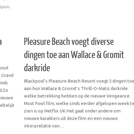
lgium
,
a
Pleasure Beach voegt diverse
dingen toe aan Wallace & Gromit
darkride
kpool
n Grand
Blackpool’s Pleasure Beach Resort voegt 5 dingen to
inds
aan hun Wallace & Gromit’s Thrill-O-Matic darkride
d.Zo
welke betrekking hebben op de nieuwe Vengeance
 nieuwe
Most Fowl film, welke sinds eerder afgelopen week t
eltelijk
zien is op Netflix UK.Het gaat onder andere om
nieuwe karakters uit deze film en een nieuwe
interpretatie van…