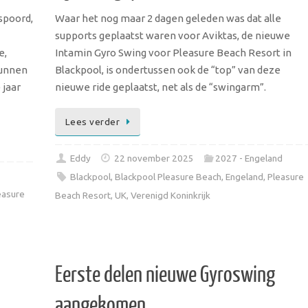
tspoord,
Waar het nog maar 2 dagen geleden was dat alle
supports geplaatst waren voor Aviktas, de nieuwe
e,
Intamin Gyro Swing voor Pleasure Beach Resort in
kunnen
Blackpool, is ondertussen ook de “top” van deze
 jaar
nieuwe ride geplaatst, net als de “swingarm”.
Lees verder
Eddy
22 november 2025
2027 - Engeland
Blackpool
,
Blackpool Pleasure Beach
,
Engeland
,
Pleasure
easure
Beach Resort
,
UK
,
Verenigd Koninkrijk
Eerste delen nieuwe Gyroswing
aangekomen