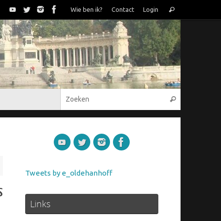
Zoeken
Wie ben ik?
Contact
Login
Zoeken
naar:
Zoeken naar
Zoeken
Tweets by e_oldehanhoff
s
Links