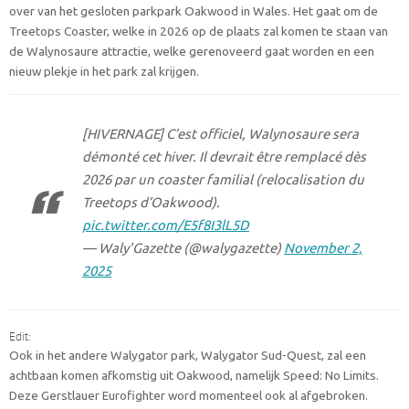
over van het gesloten parkpark Oakwood in Wales. Het gaat om de
Treetops Coaster, welke in 2026 op de plaats zal komen te staan van
de Walynosaure attractie, welke gerenoveerd gaat worden en een
nieuw plekje in het park zal krijgen.
[HIVERNAGE] C’est officiel, Walynosaure sera
démonté cet hiver. Il devrait être remplacé dès
2026 par un coaster familial (relocalisation du
Treetops d’Oakwood).
pic.twitter.com/E5f8I3lL5D
— Waly'Gazette (@walygazette)
November 2,
2025
Edit:
Ook in het andere Walygator park, Walygator Sud-Quest, zal een
achtbaan komen afkomstig uit Oakwood, namelijk Speed: No Limits.
Deze Gerstlauer Eurofighter word momenteel ook al afgebroken.