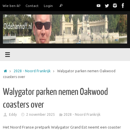
Ga
Zoeken
Wie ben ik?
Contact
Login
Zoeken
naar
naar:
de
inhoud
Home
2028 - Noord Frankrijk
Walygator parken nemen Oakwood
coasters over
Walygator parken nemen Oakwood
coasters over
Eddy
2 november 2025
2028 - Noord Frankrijk
Het Noord Franse pretpark Walygator Grand Est neemt een coaster