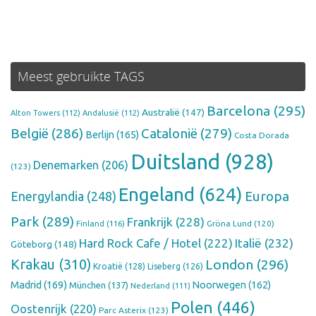
Meest gebruikte TAGS
Barcelona
(295)
Australië
(147)
Alton Towers
(112)
Andalusië
(112)
België
(286)
Catalonië
(279)
Berlijn
(165)
Costa Dorada
Duitsland
(928)
Denemarken
(206)
(123)
Engeland
(624)
Europa
Energylandia
(248)
Park
(289)
Frankrijk
(228)
Finland
(116)
Gröna Lund
(120)
Hard Rock Cafe / Hotel
(222)
Italië
(232)
Göteborg
(148)
Krakau
(310)
London
(296)
Kroatië
(128)
Liseberg
(126)
Madrid
(169)
Noorwegen
(162)
München
(137)
Nederland
(111)
Polen
(446)
Oostenrijk
(220)
Parc Asterix
(123)