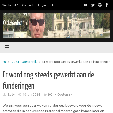
Ga
Zoeken
Wie ben ik?
Contact
Login
Zoeken
naar
naar:
de
inhoud
Home
2024 - Oostenrijk
Er word nog steeds gewerkt aan de funderingen
Er word nog steeds gewerkt aan de
funderingen
Eddy
10 juni 2024
2024 - Oostenrijk
We zijn weer een paar weken verder qua bouwtijd voor de nieuwe
achtbaan die in het Weense Prater zal moeten gaan komen later dit