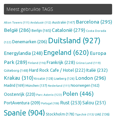
Meest gebruikte TAGS
Barcelona
(295)
Australië
(147)
Alton Towers
(111)
Andalusië
(112)
België
(286)
Catalonië
(279)
Berlijn
(165)
Costa Dorada
Duitsland
(927)
Denemarken
(206)
(122)
Engeland
(620)
Europa
Energylandia
(248)
Park
(289)
Frankrijk
(228)
Finland
(116)
Gröna Lund
(119)
Hard Rock Cafe / Hotel
(222)
Italië
(232)
Göteborg
(148)
Krakau
(310)
London
(296)
Kroatië
(128)
Liseberg
(126)
Madrid
(169)
Noorwegen
(162)
München
(137)
Nederland
(111)
Polen
(446)
Oostenrijk
(220)
Parc Asterix
(123)
Rust
(253)
Salou
(251)
PortAventura
(209)
Portugal
(106)
Spanje
(904)
Stockholm
(178)
UAE
(136)
Tsjechië
(113)