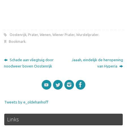
Oostenrijk
,
Prater
,
Wenen
,
Wiener Prater
,
Wurstelprater
.
Bookmark
.
Schade aan vliegtuig door
Jaaah, eindelijk de heropening
noodweer boven Oostenrijk
van Hyperia
Tweets by e_oldehanhoff
Links