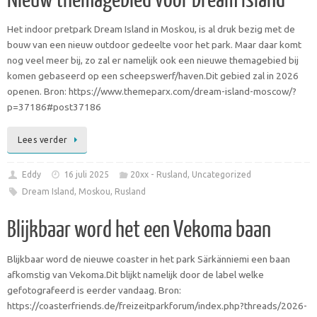
Nieuw themagebied voor Dream Island
Het indoor pretpark Dream Island in Moskou, is al druk bezig met de
bouw van een nieuw outdoor gedeelte voor het park. Maar daar komt
nog veel meer bij, zo zal er namelijk ook een nieuwe themagebied bij
komen gebaseerd op een scheepswerf/haven.Dit gebied zal in 2026
openen. Bron: https://www.themeparx.com/dream-island-moscow/?
p=37186#post37186
Lees verder
Eddy
16 juli 2025
20xx - Rusland
,
Uncategorized
Dream Island
,
Moskou
,
Rusland
Blijkbaar word het een Vekoma baan
Blijkbaar word de nieuwe coaster in het park Särkänniemi een baan
afkomstig van Vekoma.Dit blijkt namelijk door de label welke
gefotografeerd is eerder vandaag. Bron:
https://coasterfriends.de/freizeitparkforum/index.php?threads/2026-