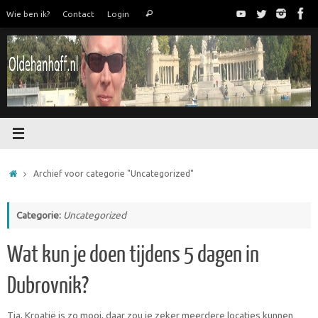
Ga
Zoeken
Wie ben ik?
Contact
Login
Zoeken
naar
naar:
de
inhoud
Home
Archief voor categorie "Uncategorized"
Categorie:
Uncategorized
Wat kun je doen tijdens 5 dagen in
Dubrovnik?
Tja, Kroatië is zo mooi, daar zou je zeker meerdere locaties kunnen