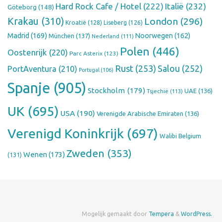
Hard Rock Cafe / Hotel
(222)
Italië
(232)
Göteborg
(148)
Krakau
(310)
London
(296)
Kroatië
(128)
Liseberg
(126)
Madrid
(169)
Noorwegen
(162)
München
(137)
Nederland
(111)
Polen
(446)
Oostenrijk
(220)
Parc Asterix
(123)
Rust
(253)
Salou
(252)
PortAventura
(210)
Portugal
(106)
Spanje
(905)
Stockholm
(179)
UAE
(136)
Tsjechië
(113)
UK
(695)
USA
(190)
Verenigde Arabische Emiraten
(136)
Verenigd Koninkrijk
(697)
Walibi Belgium
Zweden
(353)
Wenen
(173)
(131)
Mogelijk gemaakt door
Tempera
&
WordPress.