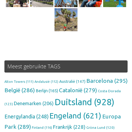
Meest gebruikte TAGS
Barcelona
(295)
Australië
(147)
Alton Towers
(111)
Andalusië
(112)
België
(286)
Catalonië
(279)
Berlijn
(165)
Costa Dorada
Duitsland
(928)
Denemarken
(206)
(123)
Engeland
(621)
Europa
Energylandia
(248)
Park
(289)
Frankrijk
(228)
Finland
(116)
Gröna Lund
(120)