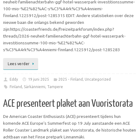
neuheit-familienachterbahn-ggf-hotel-wasserpark-investitionssumme-
100-mio-%E2%82%AC-s%C3%A4rk%C3%A4nniemi-
finnland.1225912/post-1285315 EDIT: Andere statistieken over deze
nieuwe baan die onlangs bekend geworden
zijn:https://coasterfriends.de/freizeitparkforum/index.php?
threads/2026-neuheit-familienachterbahn-ggf-hotel-wasserpark-
investitionssumme-100-mio-%E2%82%AC-
s%C3%A4rk%C3%A4nniemi-finnland.1225912/post-1285283
Lees verder
Eddy
19 juni 2025
2025 - Finland
,
Uncategorized
Finland
,
Särkänniemi
,
Tampere
ACE presenteert plaket aan Vuoristorata
De American Coaster Enthusiasts (ACE) presenteert tijdens hun
komende ACE Europe’s Summerfest op 19 July aanstaande een ACE
Roller Coaster Landmark plaket aan Vuoristorata, de historische houten
achtbaan van het Finse pretpark Linnanmäki.